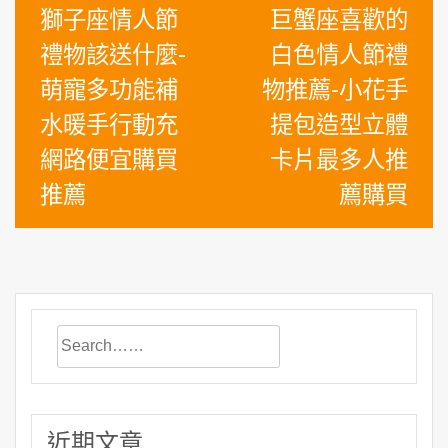
文
獅子座情人節
巨蟹座喜歡的
章
禮物該送什麼-
白色情人節禮
導
萌寵多功能補
物推薦-小花手
覽
水暖手行動充
提包造型立體
網路便宜購買
卡片最多人推
推薦
薦購買
近期文章