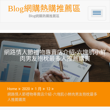
Skip
Blog網購熱購推薦區
to
content
Blog網購熱購推薦區
網路情人節禮物專賣店介紹-六塊肌小鮮
肉男友抱枕最多人推薦購買
Home
2020
1 月
12
網路情人節禮物專賣店介紹-六塊肌小鮮肉男友抱枕最多
人推薦購買