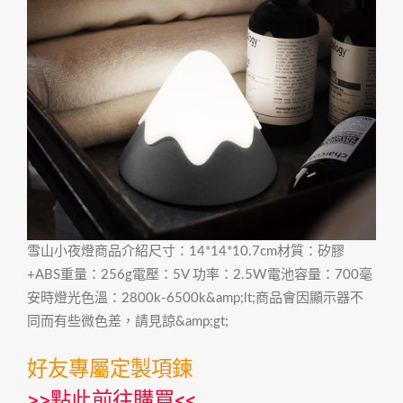
雪山小夜燈商品介紹尺寸：14*14*10.7cm材質：矽膠
+ABS重量：256g電壓：5V 功率：2.5W電池容量：700毫
安時燈光色溫：2800k-6500k&amp;lt;商品會因顯示器不
同而有些微色差，請見諒&amp;gt;
好友專屬定製項鍊
>>
點此前往購買
<<