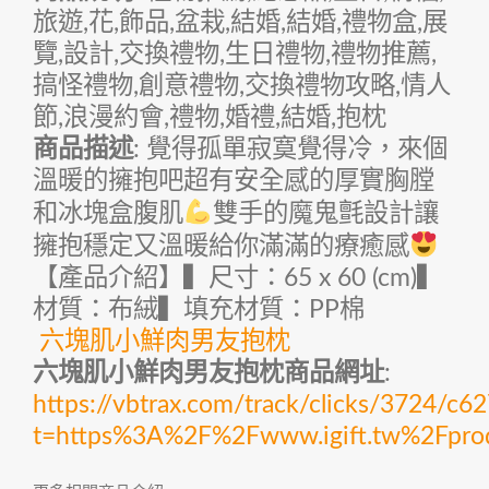
旅遊,花,飾品,盆栽,結婚,結婚,禮物盒,展
覽,設計,交換禮物,生日禮物,禮物推薦,
搞怪禮物,創意禮物,交換禮物攻略,情人
節,浪漫約會,禮物,婚禮,結婚,抱枕
商品描述
: 覺得孤單寂寞覺得冷，來個
溫暖的擁抱吧超有安全感的厚實胸膛
和冰塊盒腹肌
雙手的魔鬼氈設計讓
擁抱穩定又溫暖給你滿滿的療癒感
【產品介紹】▍尺寸：65 x 60 (cm)▍
材質：布絨▍填充材質：PP棉
六塊肌小鮮肉男友抱枕
六塊肌小鮮肉男友抱枕商品網址
:
https://vbtrax.com/track/clicks/372
t=https%3A%2F%2Fwww.igift.tw%2Fpr