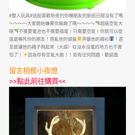
‪#‎整人玩具‬‪#‎送給喜歡新奇的你‬嚇朋友的新招已經沒有了嗎
～～～～大家開始嫌棄你無趣了嗎～～～～
超級空氣大
砲
不需要電池也不需要插電！只需要空氣！你就可以從
遠處嚇死你的朋友！用亂他的頭髮
弄皺他的襯衫
！甚
至是讓他的裙子飛起來（大誤）在沒水沒電的地方也不害
怕了！
因為你有空氣大砲！！如有任何問題，歡迎直
留言相框小夜燈
>>
點此前往購買
<<