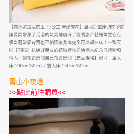
【你永遠是我的王子/公主 床頭靠枕】皇冠造型床頭枕瞬間
讓房間增添了活潑的氣氛睡前滑手機看影片就是需要它有
個皇冠當靠背再也不怕腰痠背痛完全可以賴在床上一整天
啦【TIPS】送給好朋友的結婚禮物送給情人紀念日禮物和
情人一起布置房間自己布置房間【產品規格】尺寸：單人
床(100cm*80cm) / 雙人床(150cm*80cm
雪山小夜燈
>>
點此前往購買
<<