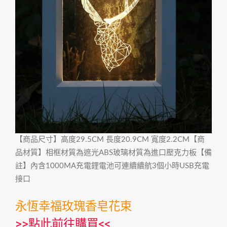
【商品尺寸】高度29.5CM 長度20.9CM 寬度2.2CM【商
品材質】相框材質為遮光ABS玻璃材質為進口壓克力板【備
註】內含1000MA充電鋰電池可連續續航3個小時USB充電
接口
永恆幸福玫瑰香皂花束
>>
點此前往購買
<<