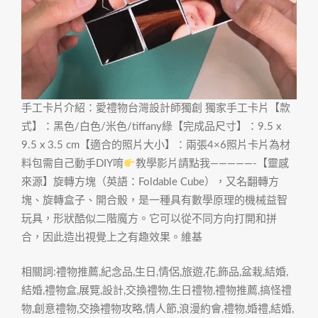
手工卡片介紹：愛禮物台灣設計師獨創 獨家手工卡片【款
式】：黑色/白色/米色/tiffany綠【完成品尺寸】：9.5 x
9.5 x 3.5 cm【適合的照片大小】：兩張4×6照片卡片為材
料包需自己動手DIY唷
教學影片請點我—————-【靈感
來源】旋轉方塊（英語：Foldable Cube），又名翻轉方
塊、旋轉盒子、開合骰，是一種具有數學原理的機械益智
玩具，形狀酷似二階魔方。它可以從不同方向打開和拼
合，因此造出視覺上之有趣效果。維基
相關詞:禮物推薦,紀念品,生日,情侶,旅遊,花,飾品,盆栽,結婚,
結婚,禮物盒,展覽,設計,交換禮物,生日禮物,禮物推薦,搞怪禮
物,創意禮物,交換禮物攻略,情人節,浪漫約會,禮物,婚禮,結婚,