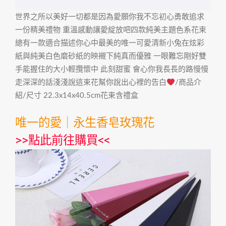
世界之所以美好一切都是因為愛願你我不忘初心勇敢追求
一份精美禮物 重溫感動讓愛綻放吧四款純美主題色系花束
總有一款適合描述你心中最美的唯一可愛清新小兔在炫彩
紙與純美白色磨砂紙的映襯下純真而優雅 一眼難忘剛好雙
手能握住的大小輕攬懷中 此刻甜蜜 會心你我長長的路慢慢
走深深的話淺淺說這束花幫你說出心裡的告白
/商品介
紹/尺寸 22.3x14x40.5cm花束含禮盒
唯一的愛｜永生香皂玫瑰花
>>
點此前往購買
<<