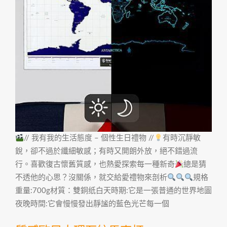
// 我有我的生活態度 – 個性生日禮物 //
有時沉靜敏
銳，卻不過於纖細敏感；有時又開朗外放，絕不錯過流
行。喜歡復古懷舊質感，也熱愛探索每一種新奇
總是猜
不透他的心思？沒關係，就交給愛禮物來剖析
規格
重量:700g材質：雙銅纸白天時期:它是一張普通的世界地圖
夜晚時間:它會慢慢發出靜謐的藍色光芒每一個