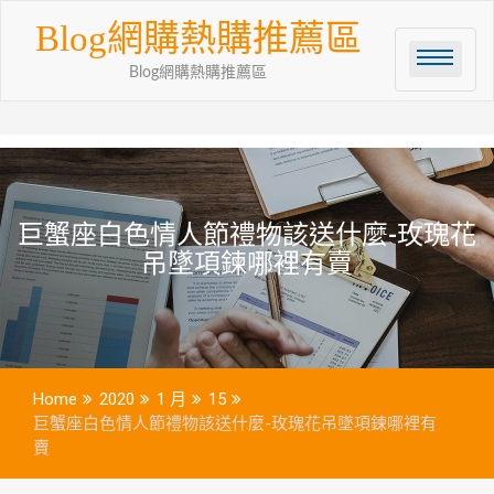
Skip
Blog網購熱購推薦區
to
content
Blog網購熱購推薦區
巨蟹座白色情人節禮物該送什麼-玫瑰花
吊墜項鍊哪裡有賣
Home
2020
1 月
15
巨蟹座白色情人節禮物該送什麼-玫瑰花吊墜項鍊哪裡有
賣