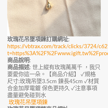
玫瑰花吊墜項鍊訂購網址
:
https://vbtrax.com/track/clicks/372
t=https%3A%2F%2Fwww.igift.tw%2Fpr
商品說明
:
商品描述
: 世上縱有玫瑰萬萬千 ，我只
要愛你這一朵。【商品介紹】 ✓規格
尺寸:玫瑰吊墜3.5cm 鍊長45cm ✓材質
合金加厚電鍍 保色更持久 ✓注意事項
盡量避免碰到水
玫瑰花吊墜項鍊