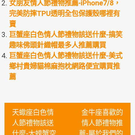
女朋友情人節禮物推薦-iPhone7/8，
完美防摔TPU透明全包保護殼哪裡有
賣
巨蟹座白色情人節禮物該送什麼-搞笑
趣味佛頭針織帽最多人推薦購買
巨蟹座白色情人節禮物該送什麼-美式
鄉村貴婦貓棉麻抱枕網路便宜購買推
薦
文
天蠍座白色情
金牛座喜歡的
章
人節禮物該送
情人節禮物推
導
什麼-大螃蟹空
薦-屬於我們的