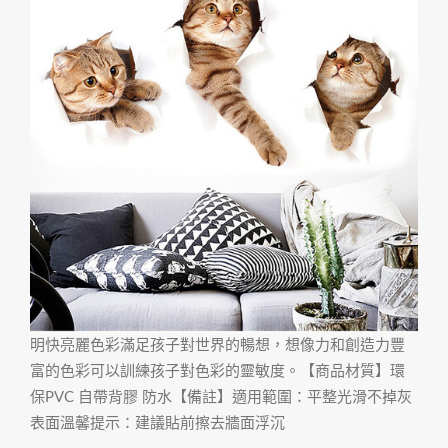
明快亮麗色彩滿足孩子對世界的暢想，想像力和創造力豐
富的色彩可以訓練孩子對色彩的靈敏度。【商品材質】環
保PVC 自帶背膠 防水【備註】適用範圍：平整光滑不掉灰
表面溫馨提示：建議貼前擦去牆面浮沉