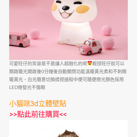
可愛旺仔的笑容是不是讓人超融化的呢
輕捏旺仔就可以
開啟暖光開啟後0分鐘後自動關閉功能溫暖黃光柔和不刺眼
暖黃光、白光隨意切換揉捏過程中便可隨便燈光顏色採用
LED燈發光不傷眼
小貓咪3d立體壁貼
>>
點此前往購買
<<