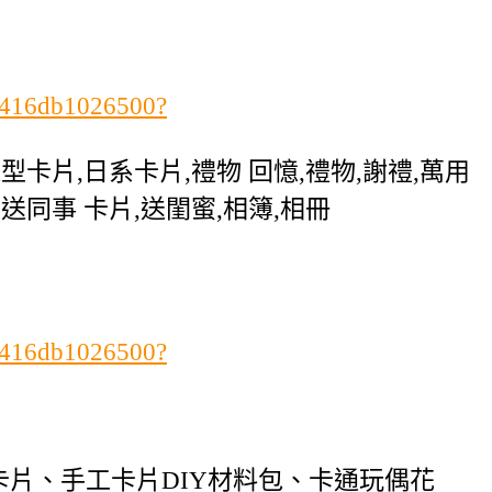
ab416db1026500?
造型卡片,日系卡片,禮物 回憶,禮物,謝禮,萬用
,送同事 卡片,送閨蜜,相簿,相冊
ab416db1026500?
片、手工卡片DIY材料包、卡通玩偶花