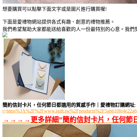
想要購買可以點擊下面文字或是圖片進行購買喔!
下面是愛禮物網站提供各式有趣、創意的禮物推薦。
我們希望幫助大家都能送給喜歡的人一份最特別的心意。我們
簡約信封卡片，任何節日都適用的質感手作｜愛禮物訂購網址
:
t=https%3A%2F%2Fwww.igift.tw%2Fproducts%2F5abb10fe4e22a6
→→→→更多詳細”簡約信封卡片，任何節