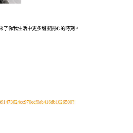
來了你我生活中更多甜蜜開心的時刻。
d2b891473624cc970ecf0ab416db1026500?