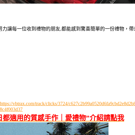
努力讓每一位收到禮物的朋友,都能感到驚喜簡單的一份禮物，帶
https://vbtrax.com/track/clicks/3724/c627c2b99a0520d6fa9cbd2e8
8c4f003d37
日都適用的質感手作｜愛禮物”介紹請點我