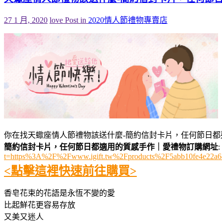
27 1 月, 2020
love
Post in
2020情人節禮物專賣店
你在找天蠍座情人節禮物該送什麼-簡約信封卡片，任何節日都
簡約信封卡片，任何節日都適用的質感手作｜愛禮物訂購網址
:
t=https%3A%2F%2Fwww.igift.tw%2Fproducts%2F5abb10fe4e22a6
<點擊這裡快速前往購買>
香皂花束的花語是永恆不變的愛
比起鮮花更容易存放
又美又迷人