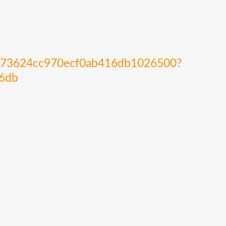
1473624cc970ecf0ab416db1026500?
6db