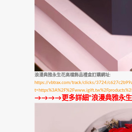
浪漫典雅永生花高檔飾品禮盒訂購網址
:
https://vbtrax.com/track/clicks/3724/c627c
t=https%3A%2F%2Fwww.igift.tw%2Fproducts%
→→→→更多詳細”浪漫典雅永生