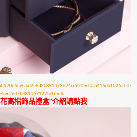
2b99a0520d6fa9cbd2e8d2b891473624cc970ecf0ab416db1026500?
2F5ec2e07b381067127fe166db
花高檔飾品禮盒”介紹請點我