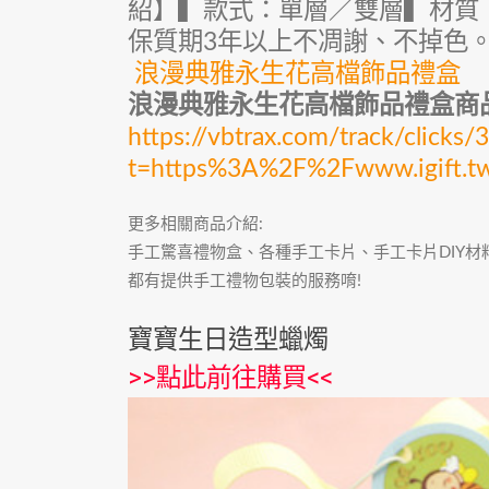
紹】▍款式：單層／雙層▍材質
保質期3年以上不凋謝、不掉色
浪漫典雅永生花高檔飾品禮盒
浪漫典雅永生花高檔飾品禮盒商
https://vbtrax.com/track/cli
t=https%3A%2F%2Fwww.igift.
更多相關商品介紹:
手工驚喜禮物盒、各種手工卡片、手工卡片DIY
都有提供手工禮物包裝的服務唷!
寶寶生日造型蠟燭
>>
點此前往購買
<<