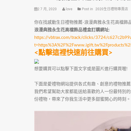
2 7 月, 2020
love
Post in
2020生日禮物專賣店
你在找感動生日禮物推薦-浪漫典雅永生花高檔飾
浪漫典雅永生花高檔飾品禮盒訂購網址
:
https://vbtrax.com/track/clicks/3724/c627c
t=https%3A%2F%2Fwww.igift.tw%2Fproducts%
<點擊這裡快速前往購買>
想要購買可以點擊下面文字或是圖片進行購買喔!
下面是愛禮物網站提供各式有趣、創意的禮物推薦
我們希望幫助大家都能送給喜歡的人一份最特別的
份禮物，帶來了你我生活中更多甜蜜開心的時刻。