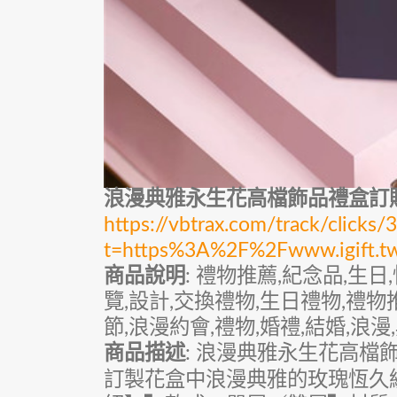
浪漫典雅永生花高檔飾品禮盒訂
https://vbtrax.com/track/cli
t=https%3A%2F%2Fwww.igift.
商品說明
: 禮物推薦,紀念品,生日,
覽,設計,交換禮物,生日禮物,禮物
節,浪漫約會,禮物,婚禮,結婚,浪漫
商品描述
: 浪漫典雅永生花高
訂製花盒中浪漫典雅的玫瑰恆久