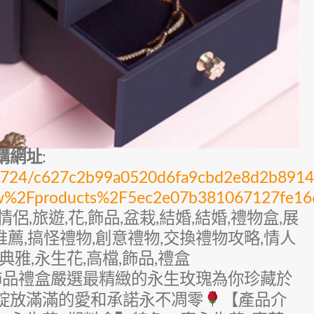
購網址
:
cks/3724/c627c2b99a0520d6fa9cbd2e8d2b89
tw%2Fproducts%2F5ec2e07b381067127fe16
情侶,旅遊,花,飾品,盆栽,結婚,結婚,禮物盒,展
推薦,搞怪禮物,創意禮物,交換禮物攻略,情人
,典雅,永生花,高檔,飾品,禮盒
檔飾品禮盒嚴選最精緻的永生玫瑰為你珍藏於
綻放滿滿的愛和承諾永不凋零
【產品介