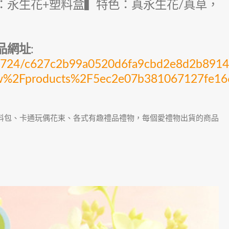
：永生花+塑料盒▍特色：真永生花/真草，
。
品網址
:
cks/3724/c627c2b99a0520d6fa9cbd2e8d2b89
tw%2Fproducts%2F5ec2e07b381067127fe16
材料包、卡通玩偶花束、各式有趣禮品禮物，每個愛禮物出貨的商品