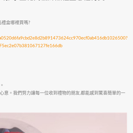
品禮盒哪裡買嗎?
2b99a0520d6fa9cbd2e8d2b891473624cc970ecf0ab416db1026500?
2F5ec2e07b381067127fe166db
。
心意。我們努力讓每一位收到禮物的朋友,都能感到驚喜簡單的一