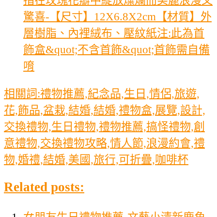
驚喜-【尺寸】12X6.8X2cm【材質】外
層樹脂、內裡絨布、壓紋紙注:此為首
飾盒&quot;不含首飾&quot;首飾需自備
唷
相關詞:禮物推薦,紀念品,生日,情侶,旅遊,
花,飾品,盆栽,結婚,結婚,禮物盒,展覽,設計,
交換禮物,生日禮物,禮物推薦,搞怪禮物,創
意禮物,交換禮物攻略,情人節,浪漫約會,禮
物,婚禮,結婚,美國,旅行,可折疊,咖啡杯
Related posts:
女朋友生日禮物推薦-文藝小清新鹿角