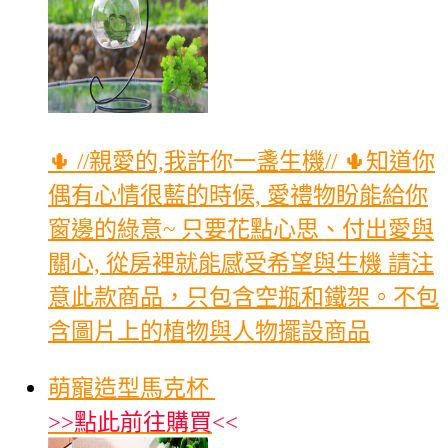
🌵 //親愛的,我許你一盞生機// 🌵知道你
偶有心情很藍的時候, 愛禮物盼能給你
窗邊的綠意~ 只要花點心思、付出愛與
關心, 從房裡就能感受希望與生機 請注
意此款商品，只包含空瓶和鐵架。不包
含圖片上的植物與人物擺設商品
萌寵造型馬克杯
>>
點此前往購買
<<