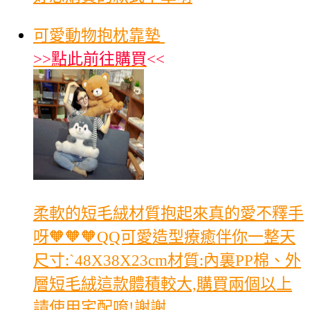
可愛動物抱枕靠墊
>>
點此前往購買
<<
柔軟的短毛絨材質抱起來真的愛不釋手
呀🧡🧡🧡QQ可愛造型療癒伴你一整天
尺寸:ˋ48X38X23cm材質:內裏PP棉、外
層短毛絨這款體積較大,購買兩個以上
請使用宅配唷!謝謝