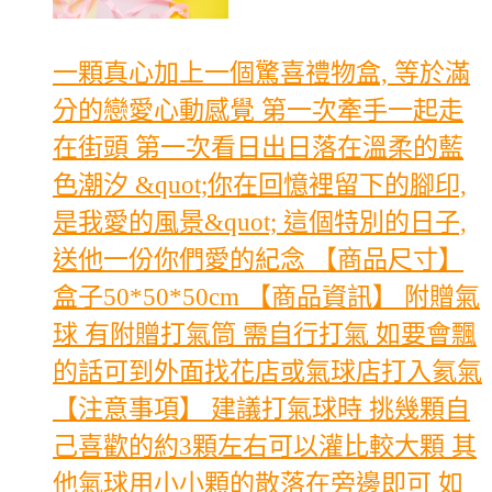
一顆真心加上一個驚喜禮物盒, 等於滿
分的戀愛心動感覺 第一次牽手一起走
在街頭 第一次看日出日落在溫柔的藍
色潮汐 &quot;你在回憶裡留下的腳印,
是我愛的風景&quot; 這個特別的日子,
送他一份你們愛的紀念 【商品尺寸】
盒子50*50*50cm 【商品資訊】 附贈氣
球 有附贈打氣筒 需自行打氣 如要會飄
的話可到外面找花店或氣球店打入氦氣
【注意事項】 建議打氣球時 挑幾顆自
己喜歡的約3顆左右可以灌比較大顆 其
他氣球用小小顆的散落在旁邊即可 如