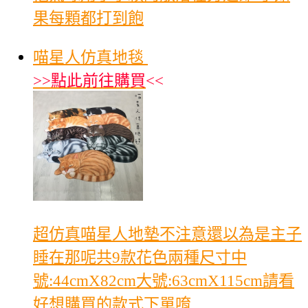
果每顆都打到飽
喵星人仿真地毯
>>
點此前往購買
<<
超仿真喵星人地墊不注意還以為是主子
睡在那呢共9款花色兩種尺寸中
號:44cmX82cm大號:63cmX115cm請看
好想購買的款式下單唷