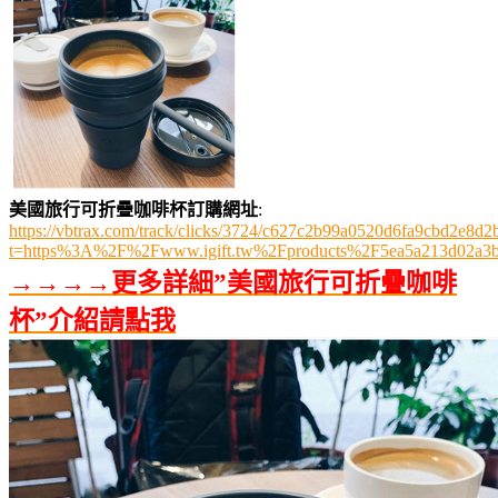
美國旅行可折疊咖啡杯訂購網址
:
https://vbtrax.com/track/clicks/3724/c627c2b99a0520d6fa9cbd2e
t=https%3A%2F%2Fwww.igift.tw%2Fproducts%2F5ea5a213d02a3
→→→→更多詳細”美國旅行可折疊咖啡
杯”介紹請點我