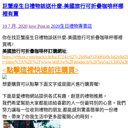
巨蟹座生日禮物該送什麼-美國旅行可折疊咖啡杯哪
裡有賣
10 7 月, 2020
love
Post in
2020生日禮物專賣店
你在找巨蟹座生日禮物該送什麼-美國旅行可折疊咖啡杯哪裡
買嗎?
美國旅行可折疊咖啡杯訂購網址
:
https://vbtrax.com/track/clicks/3724/c627c2b99a0520d6fa9cbd2e
t=https%3A%2F%2Fwww.igift.tw%2Fproducts%2F5ea5a213d02a3
<點擊這裡快速前往購買>
想要購買可以點擊下面文字或是圖片進行購買喔!
下面是愛禮物網站提供各式有趣、創意的禮物推薦。
我們希望幫助大家都能送給喜歡的人一份最特別的心意。我們
努力讓每一位收到禮物的朋友,都能感到驚喜簡單的一份禮
物，帶來了你我生活中更多甜蜜開心的時刻。