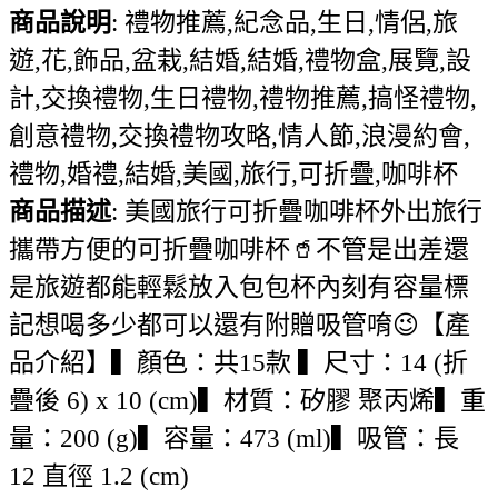
商品說明
: 禮物推薦,紀念品,生日,情侶,旅
遊,花,飾品,盆栽,結婚,結婚,禮物盒,展覽,設
計,交換禮物,生日禮物,禮物推薦,搞怪禮物,
創意禮物,交換禮物攻略,情人節,浪漫約會,
禮物,婚禮,結婚,美國,旅行,可折疊,咖啡杯
商品描述
: 美國旅行可折疊咖啡杯外出旅行
攜帶方便的可折疊咖啡杯🥤不管是出差還
是旅遊都能輕鬆放入包包杯內刻有容量標
記想喝多少都可以還有附贈吸管唷😉【產
品介紹】▍顏色：共15款 ▍尺寸：14 (折
疊後 6) x 10 (cm)▍材質：矽膠 聚丙烯▍重
量：200 (g)▍容量：473 (ml)▍吸管：長
12 直徑 1.2 (cm)