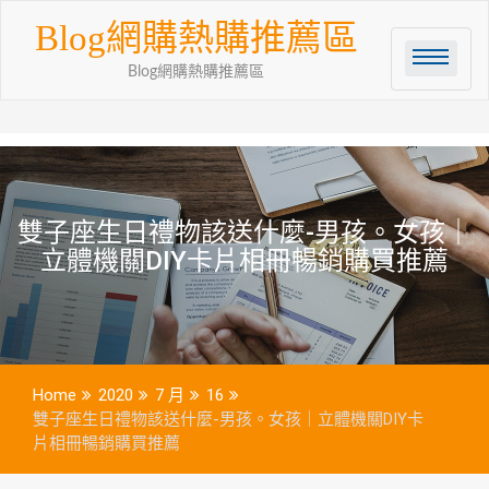
Skip
Blog網購熱購推薦區
to
content
Blog網購熱購推薦區
雙子座生日禮物該送什麼-男孩。女孩｜
立體機關DIY卡片相冊暢銷購買推薦
Home
2020
7 月
16
雙子座生日禮物該送什麼-男孩。女孩｜立體機關DIY卡
片相冊暢銷購買推薦