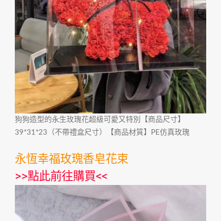
狗狗造型的永生玫瑰花超級可愛又特別【商品尺寸】
39*31*23（不帶禮盒尺寸）【商品材質】PE仿真玫瑰
永恆幸福玫瑰香皂花束
>>
點此前往購買
<<