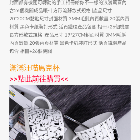
封面都有機關可轉動的手工相冊給你不一樣的浪漫驚喜內
含26個機關成品哦~| 方形流蘇款式規格 |產品尺寸
20*20CM黏貼尺寸封面材質 3MM毛氈內頁數量 20張內頁
材質 黑色卡紙裝訂形式 活頁鐵環產品包含 相冊+26個機關|
長方形款式規格 |產品尺寸 19*27CM封面材質 3MM毛氈
內頁數量 20張內頁材質 黑色卡紙裝訂形式 活頁鐵環產品
包含 相冊+26個機關
滿滿汪喵馬克杯
>>
點此前往購買
<<