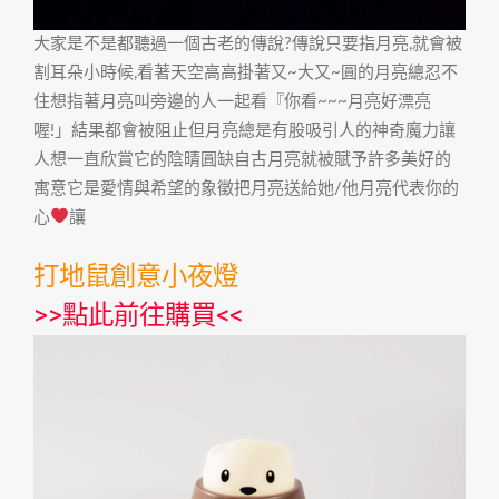
大家是不是都聽過一個古老的傳說?傳說只要指月亮,就會被
割耳朵小時候,看著天空高高掛著又~大又~圓的月亮總忍不
住想指著月亮叫旁邊的人一起看『你看~~~月亮好漂亮
喔!」結果都會被阻止但月亮總是有股吸引人的神奇魔力讓
人想一直欣賞它的陰晴圓缺自古月亮就被賦予許多美好的
寓意它是愛情與希望的象徵把月亮送給她/他月亮代表你的
心
讓
打地鼠創意小夜燈
>>
點此前往購買
<<