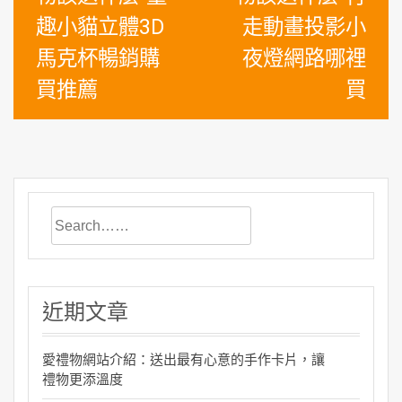
導
趣小貓立體3D
走動畫投影小
覽
馬克杯暢銷購
夜燈網路哪裡
買推薦
買
近期文章
愛禮物網站介紹：送出最有心意的手作卡片，讓
禮物更添溫度