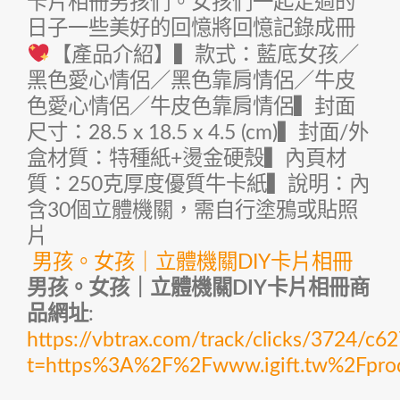
卡片相冊男孩們。女孩們一起走過的
日子一些美好的回憶將回憶記錄成冊
【產品介紹】▍款式：藍底女孩／
黑色愛心情侶／黑色靠肩情侶／牛皮
色愛心情侶／牛皮色靠肩情侶▍封面
尺寸：28.5 x 18.5 x 4.5 (cm)▍封面/外
盒材質：特種紙+燙金硬殼▍內頁材
質：250克厚度優質牛卡紙▍說明：內
含30個立體機關，需自行塗鴉或貼照
片
男孩。女孩｜立體機關DIY卡片相冊
男孩。女孩｜立體機關DIY卡片相冊商
品網址
:
https://vbtrax.com/track/clicks/372
t=https%3A%2F%2Fwww.igift.tw%2Fpr