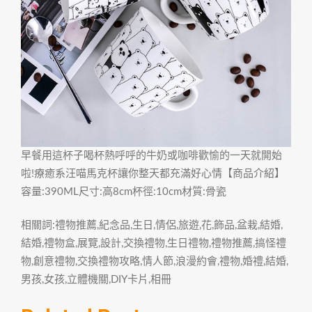
早餐用這杯子喝杯熱呼呼的牛奶或咖啡歡愉的一天就開始
啦!療癒系汪喵馬克杯讓你整天都充滿好心情【商品介紹】
容量:390ML尺寸:高8cm杯徑:10cm材質:骨瓷
相關詞:禮物推薦,紀念品,生日,情侶,旅遊,花,飾品,盆栽,結婚,
結婚,禮物盒,展覽,設計,交換禮物,生日禮物,禮物推薦,搞怪禮
物,創意禮物,交換禮物攻略,情人節,浪漫約會,禮物,婚禮,結婚,
男孩,女孩,立體機關,DIY卡片,相冊