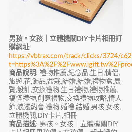
男孩。女孩｜立體機關DIY卡片相冊訂
購網址
:
https://vbtrax.com/track/clicks/372
t=https%3A%2F%2Fwww.igift.tw%2Fpr
商品說明
: 禮物推薦,紀念品,生日,情侶,
旅遊,花,飾品,盆栽,結婚,結婚,禮物盒,展
覽,設計,交換禮物,生日禮物,禮物推薦,
搞怪禮物,創意禮物,交換禮物攻略,情人
節,浪漫約會,禮物,婚禮,結婚,男孩,女孩,
立體機關,DIY卡片,相冊
商品描述
: 男孩。女孩｜立體機關DIY