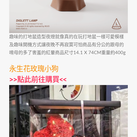
趣味的打地鼠造型夜燈就像真的在玩打地鼠一樣可愛模樣
及趣味開機方式讓夜晚不再寂寞可怕商品有分公的跟母的
唷母的多了害羞的紅暈商品尺寸14.1 X 74CM重量約400g
永生花玫瑰小狗
>>
點此前往購買
<<