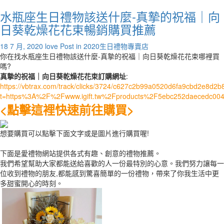
水瓶座生日禮物該送什麼-真摯的祝福｜向
日葵乾燥花花束暢銷購買推薦
18 7 月, 2020
love
Post in
2020生日禮物專賣店
你在找水瓶座生日禮物該送什麼-真摯的祝福｜向日葵乾燥花花束哪裡買
嗎?
真摯的祝福｜向日葵乾燥花花束訂購網址
:
https://vbtrax.com/track/clicks/3724/c627c2b99a0520d6fa9cbd2e8
t=https%3A%2F%2Fwww.igift.tw%2Fproducts%2F5ebc252daecedc004
<點擊這裡快速前往購買>
想要購買可以點擊下面文字或是圖片進行購買喔!
下面是愛禮物網站提供各式有趣、創意的禮物推薦。
我們希望幫助大家都能送給喜歡的人一份最特別的心意。我們努力讓每一
位收到禮物的朋友,都能感到驚喜簡單的一份禮物，帶來了你我生活中更
多甜蜜開心的時刻。