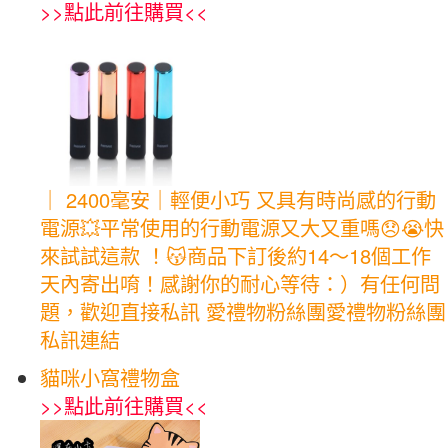
>>
點此前往購買
<<
｜ 2400毫安｜輕便小巧 又具有時尚感的行動
電源💥平常使用的行動電源又大又重嗎😞😭快
來試試這款 ！😽商品下訂後約14～18個工作
天內寄出唷！感謝你的耐心等待：）有任何問
題，歡迎直接私訊 愛禮物粉絲團愛禮物粉絲團
私訊連結
貓咪小窩禮物盒
>>
點此前往購買
<<