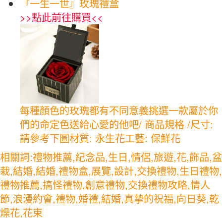
『一生一世』玫瑰禮盒
>>
點此前往購買
<<
每種顏色的玫瑰都有不同意義挑選一款屬於你
們的命定色送給心愛的他吧/ 商品規格 /尺寸:
請參考下圖材質: 永生花工藝: 保鮮花
相關詞:禮物推薦,紀念品,生日,情侶,旅遊,花,飾品,盆
栽,結婚,結婚,禮物盒,展覽,設計,交換禮物,生日禮物,
禮物推薦,搞怪禮物,創意禮物,交換禮物攻略,情人
節,浪漫約會,禮物,婚禮,結婚,真摯的祝福,向日葵,乾
燥花,花束