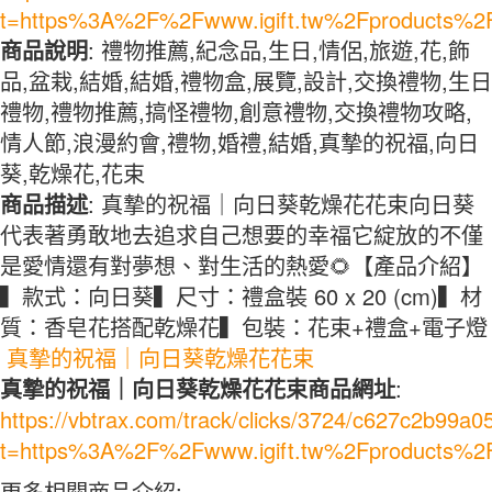
t=https%3A%2F%2Fwww.igift.tw%2Fproducts%2
商品說明
: 禮物推薦,紀念品,生日,情侶,旅遊,花,飾
品,盆栽,結婚,結婚,禮物盒,展覽,設計,交換禮物,生日
禮物,禮物推薦,搞怪禮物,創意禮物,交換禮物攻略,
情人節,浪漫約會,禮物,婚禮,結婚,真摯的祝福,向日
葵,乾燥花,花束
商品描述
: 真摯的祝福｜向日葵乾燥花花束向日葵
代表著勇敢地去追求自己想要的幸福它綻放的不僅
是愛情還有對夢想、對生活的熱愛🌻【產品介紹】
▍款式：向日葵▍尺寸：禮盒裝 60 x 20 (cm)▍材
質：香皂花搭配乾燥花▍包裝：花束+禮盒+電子燈
真摯的祝福｜向日葵乾燥花花束
真摯的祝福｜向日葵乾燥花花束商品網址
:
https://vbtrax.com/track/clicks/3724/c627c2b
t=https%3A%2F%2Fwww.igift.tw%2Fproducts%2
更多相關商品介紹: