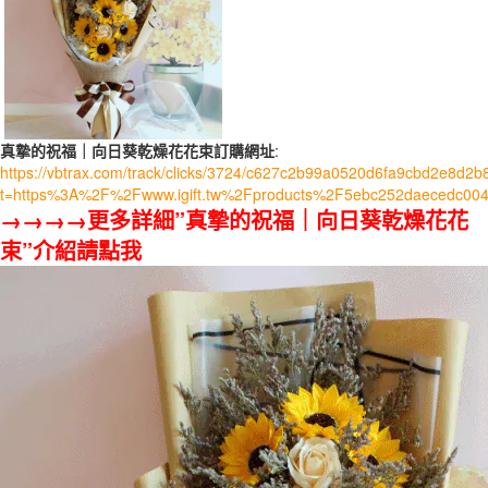
真摯的祝福｜向日葵乾燥花花束訂購網址
:
https://vbtrax.com/track/clicks/3724/c627c2b99a0520d6fa9cbd2e8
t=https%3A%2F%2Fwww.igift.tw%2Fproducts%2F5ebc252daecedc004
→→→→更多詳細”真摯的祝福｜向日葵乾燥花花
束”介紹請點我