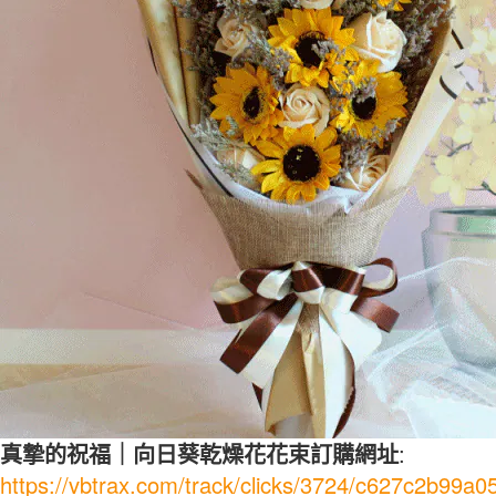
真摯的祝福｜向日葵乾燥花花束訂購網址
:
https://vbtrax.com/track/clicks/3724/c627c2b