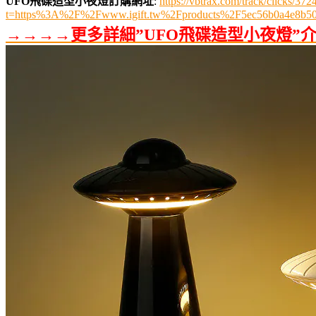
UFO飛碟造型小夜燈訂購網址
:
https://vbtrax.com/track/clicks
t=https%3A%2F%2Fwww.igift.tw%2Fproducts%2F5ec56b0a4e8b5
→→→→更多詳細”UFO飛碟造型小夜燈”