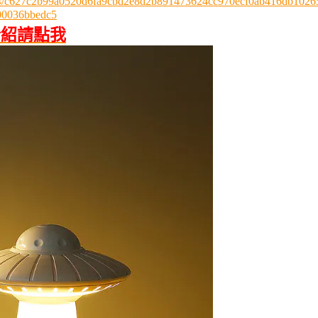
/3724/c627c2b99a0520d6fa9cbd2e8d2b891473624cc970ecf0ab416db1026
00036bbedc5
介紹請點我