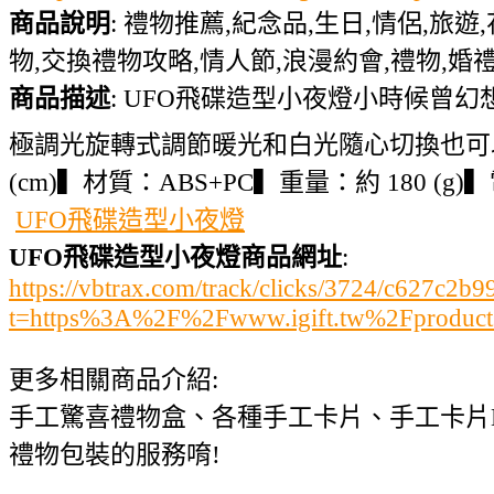
商品說明
: 禮物推薦,紀念品,生日,情侶,旅遊
物,交換禮物攻略,情人節,浪漫約會,禮物,婚禮,
商品描述
: UFO飛碟造型小夜燈小時候曾
極調光旋轉式調節暖光和白光隨心切換也可以當
(cm)▍材質：ABS+PC▍重量：約 180 
UFO飛碟造型小夜燈
UFO飛碟造型小夜燈商品網址
:
https://vbtrax.com/track/clicks/3724/c627
t=https%3A%2F%2Fwww.igift.tw%2Fproduc
更多相關商品介紹:
手工驚喜禮物盒、各種手工卡片、手工卡片
禮物包裝的服務唷!