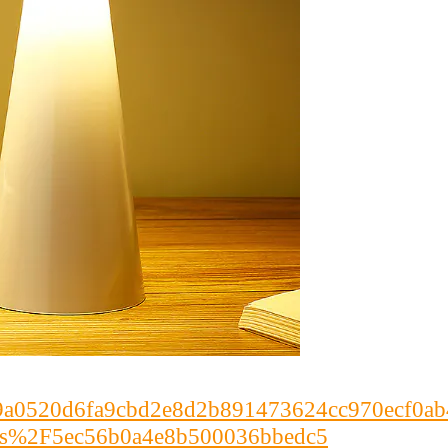
c2b99a0520d6fa9cbd2e8d2b891473624cc970ecf0
ts%2F5ec56b0a4e8b500036bbedc5