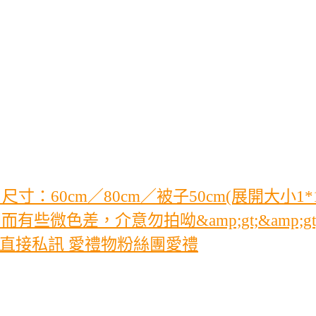
60cm／80cm／被子50cm(展開大小1*1
示器不同而有些微色差，介意勿拍呦&amp;gt;&
迎直接私訊 愛禮物粉絲團愛禮