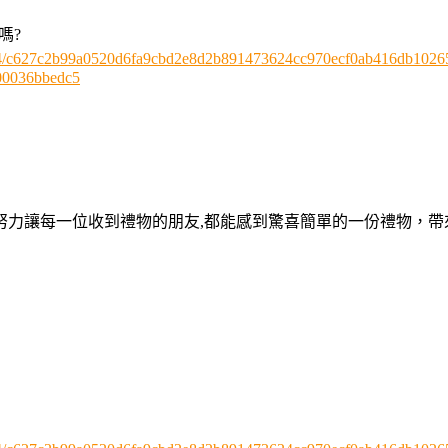
嗎?
/3724/c627c2b99a0520d6fa9cbd2e8d2b891473624cc970ecf0ab416db1026
00036bbedc5
努力讓每一位收到禮物的朋友,都能感到驚喜簡單的一份禮物，帶