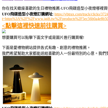
你在找天蠍座喜歡的生日禮物推薦-UFO飛碟造型小夜燈哪裡買
UFO飛碟造型小夜燈訂購網址
:
https://vbtrax.com/track/clicks
t=https%3A%2F%2Fwww.igift.tw%2Fproducts%2F5ec56b0a4e8b5
<點擊這裡快速前往購買>
想要購買可以點擊下面文字或是圖片進行購買喔!
下面是愛禮物網站提供各式有趣、創意的禮物推薦。
我們希望幫助大家都能送給喜歡的人一份最特別的心意。我們