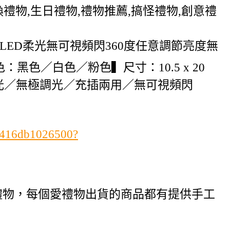
,交換禮物,生日禮物,禮物推薦,搞怪禮物,創意禮
LED柔光無可視頻閃360度任意調節亮度無
色／白色／粉色▍尺寸：10.5 x 20
：LED柔光／無極調光／充插兩用／無可視頻閃
ab416db1026500?
禮物，每個愛禮物出貨的商品都有提供手工