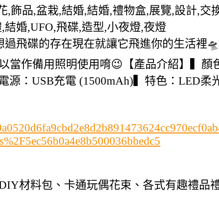
,花,飾品,盆栽,結婚,結婚,禮物盒,展覽,設計
結婚,UFO,飛碟,造型,小夜燈,夜燈
幻想過飛碟的存在現在就讓它飛進你的生活裡🛸
作備用照明使用唷😉【產品介紹】▍顏色：黑
(g)▍電源：USB充電 (1500mAh)▍特色
c2b99a0520d6fa9cbd2e8d2b891473624cc970ecf0
ts%2F5ec56b0a4e8b500036bbedc5
DIY材料包、卡通玩偶花束、各式有趣禮品