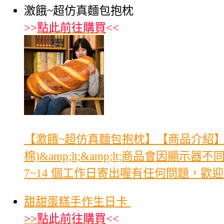
激餓~超仿真麵包抱枕
>>
點此前往購買
<<
【激餓~超仿真麵包抱枕】【商品介紹】尺寸：
棉)&amp;lt;&amp;lt;商品會因顯
7~14 個工作日寄出喔有任何問題，歡
甜甜蛋糕手作生日卡
>>
點此前往購買
<<