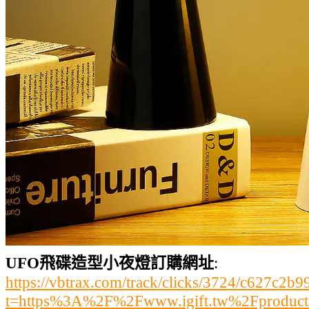
UFO飛碟造型小夜燈訂購網址
:
https://vbtrax.com/track/clicks/3724/c627
t=https%3A%2F%2Fwww.igift.tw%2Fproduc