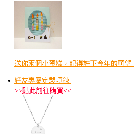
送你兩個小蛋糕，記得許下今年的願望，
好友專屬定製項鍊
>>
點此前往購買
<<