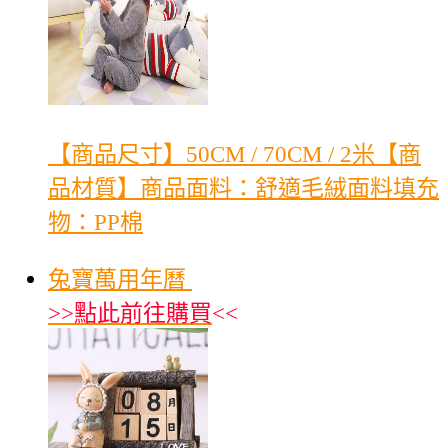
【商品尺寸】50CM / 70CM / 2米【商
品材質】商品面料：舒適毛絨面料填充
物：PP棉
兔寶萬用年曆
>>
點此前往購買
<<