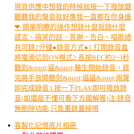
現貨供應中想我的時候就按一下撥放鍵
聽聽我的聲音就好像我一直都在你身邊
❤-簡單明瞭的操作想錄什麼就錄什麼
感言、搞笑的話、答謝、告白、唱歌總
共可錄2分鐘●錄音方式●1.打開錄音盒
將電源切到ON模式2.長按REC約2~3秒
聽到&quot;逼&quot;醫生開始錄音，錄
完將手放開聽到&quot;逼逼&quot;兩聲
即完成錄音3.按一下PLAY即可撥放錄
音(如還是不懂可看下方圖解喔)注:錄音
無刪除功能,只能重錄蓋掉唷
客製化記憶底片相冊