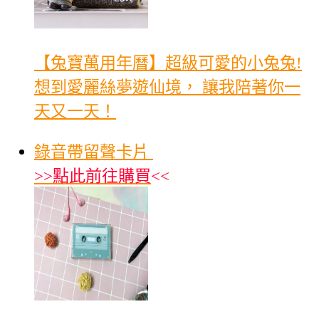
【兔寶萬用年曆】超級可愛的小兔兔!
想到愛麗絲夢遊仙境， 讓我陪著你一
天又一天！
錄音帶留聲卡片
>>
點此前往購買
<<