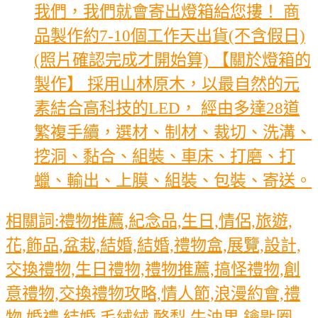
我們，我們就會寄出燈箱給您摟！ 商
品製作約7-10個工作天出貨(不含假日)
(照片確認完成才開始算) 【關於燈箱的
製作】 採用山林原木，以最自然的元
素結合高科技的LED， 經由多達28道
繁複手續，選材、制材、裁切、洗溝、
挖洞、黏合、組裝、車床、打磨、打
蠟、輸出、上膜、組裝、包裝、寄送。
相關詞:禮物推薦,紀念品,生日,情侶,旅遊,
花,飾品,盆栽,結婚,結婚,禮物盒,展覽,設計,
交換禮物,生日禮物,禮物推薦,搞怪禮物,創
意禮物,交換禮物攻略,情人節,浪漫約會,禮
物,婚禮,結婚,毛絨絨,酪梨,牛油果,鑰匙圈