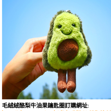
毛絨絨酪梨牛油果鑰匙圈訂購網址
: