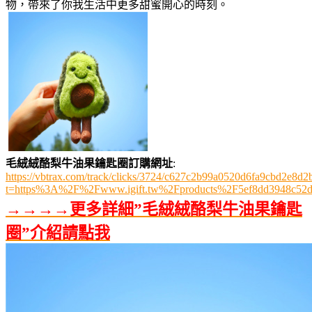
物，帶來了你我生活中更多甜蜜開心的時刻。
毛絨絨酪梨牛油果鑰匙圈訂購網址
:
https://vbtrax.com/track/clicks/3724/c627c2b99a0520d6fa9cbd2e
t=https%3A%2F%2Fwww.igift.tw%2Fproducts%2F5ef8dd3948c52
→→→→更多詳細”毛絨絨酪梨牛油果鑰匙
圈”介紹請點我