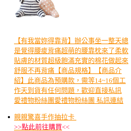
【有我當妳得靠背】辦公事坐一整天總
是覺得腰痠背痛超萌的腰靠枕來了柔軟
貼膚的材質超級飽滿充實的棉花做起來
舒服不再背痛【商品規格】【商品介
紹】此商品為預購款，需等14~16個工
作天到貨有任何問題，歡迎直接私訊
愛禮物粉絲團愛禮物粉絲團 私訊連結
親親驚喜手作抽拉卡
>>
點此前往購買
<<