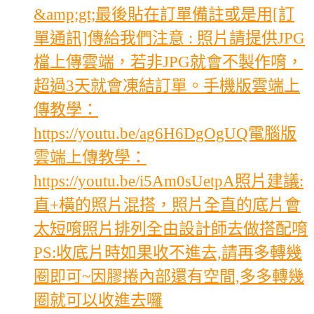
&amp;gt;最後貼在訂單備註或是用[訂
單通訊]傳給我們注意 : 照片請提供JPG
檔上傳雲端，若非JPG就會不製作唷，
超過3天就會凍結訂單。手機版雲端上
傳教學：
https://youtu.be/ag6H6DgOgUQ電腦版
雲端上傳教學：
https://youtu.be/i5Am0sUetpA照片建議:
直+橫的照片混搭，照片全直的底片會
太短唷照片排列全由設計師去做搭配唷
PS:收底片時如果收不進去,請再多轉幾
圈即可~因膠捲內部還有空間,多多轉幾
圈就可以收進去囉