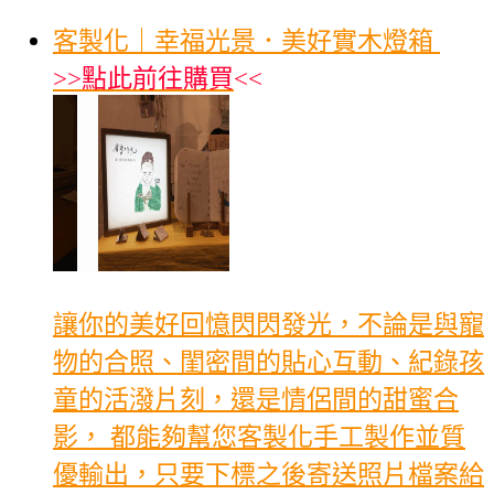
客製化｜幸福光景．美好實木燈箱
>>
點此前往購買
<<
讓你的美好回憶閃閃發光，不論是與寵
物的合照、閨密間的貼心互動、紀錄孩
童的活潑片刻，還是情侶間的甜蜜合
影， 都能夠幫您客製化手工製作並質
優輸出，只要下標之後寄送照片檔案給