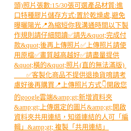
頭)照片張數:15/30張可選產品材質:進
口特種膠片儲存方式:置於乾燥處,避免
曝曬陽光📍為縮短你我溝通時間以下製
作規則請仔細閱讀✅請先&quot;完成付
款&quot;後再上傳照片✅上傳照片請使
用原檔✅畫質越高越好✅請盡量提供
&quot;橫的&quot;照片(直的無法滿版)
✅客製化商品不提供退換貨唷請考
慮好後再購買📍上傳照片方式👇開啟您
的google雲端&amp;gt;新增資料夾
&amp;gt;上傳選定的圖片&amp;gt;開啟
資料夾共用連結，知道連結的人可「編
輯」&amp;gt; 複製「共用連結」