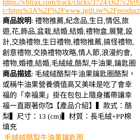
https://vbtrax.com/track/clicks/3724/c627
t=https%3A%2F%2Fwww.igift.tw%2Fproduc
商品說明
: 禮物推薦,紀念品,生日,情侶,旅
遊,花,飾品,盆栽,結婚,結婚,禮物盒,展覽,設
計,交換禮物,生日禮物,禮物推薦,搞怪禮物,
創意禮物,交換禮物攻略,情人節,浪漫約會,
禮物,婚禮,結婚,毛絨絨,酪梨,牛油果,鑰匙圈
商品描述
: 毛絨絨酪梨牛油果鑰匙圈酪梨，
或稱牛油果營養價值高又美味是吃了會幸
福的「幸福果」掛在包包上隨身攜帶讓幸
福一直跟著你🥰【產品介紹】▍款式：酪
梨▍尺寸：13 (cm)▍材質：長毛絨+PP棉
填充
毛絨絨酪梨牛油果鑰匙圈