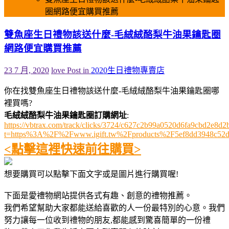
圈網路便宜購買推薦
雙魚座生日禮物該送什麼-毛絨絨酪梨牛油果鑰匙圈
網路便宜購買推薦
23 7 月, 2020
love
Post in
2020生日禮物專賣店
你在找雙魚座生日禮物該送什麼-毛絨絨酪梨牛油果鑰匙圈哪
裡買嗎?
毛絨絨酪梨牛油果鑰匙圈訂購網址
:
https://vbtrax.com/track/clicks/3724/c627c2b99a0520d6fa9cbd2e
t=https%3A%2F%2Fwww.igift.tw%2Fproducts%2F5ef8dd3948c52
<點擊這裡快速前往購買>
想要購買可以點擊下面文字或是圖片進行購買喔!
下面是愛禮物網站提供各式有趣、創意的禮物推薦。
我們希望幫助大家都能送給喜歡的人一份最特別的心意。我們
努力讓每一位收到禮物的朋友,都能感到驚喜簡單的一份禮