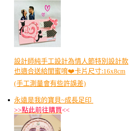
設計師純手工設計為情人節特別設計款
也適合送給閨蜜唷❤️卡片尺寸:16x8cm
(手工測量會有些許誤差)
永遠是我的寶貝~成長足印
>>
點此前往購買
<<