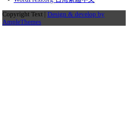
Copyright Text |
Design & develop by
AmpleThemes