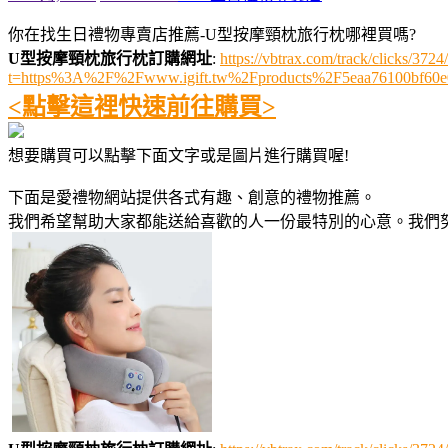
你在找生日禮物專賣店推薦-U型按摩頸枕旅行枕哪裡買嗎?
U型按摩頸枕旅行枕訂購網址
:
https://vbtrax.com/track/clicks/
t=https%3A%2F%2Fwww.igift.tw%2Fproducts%2F5eaa76100bf60e
<點擊這裡快速前往購買>
想要購買可以點擊下面文字或是圖片進行購買喔!
下面是愛禮物網站提供各式有趣、創意的禮物推薦。
我們希望幫助大家都能送給喜歡的人一份最特別的心意。我們