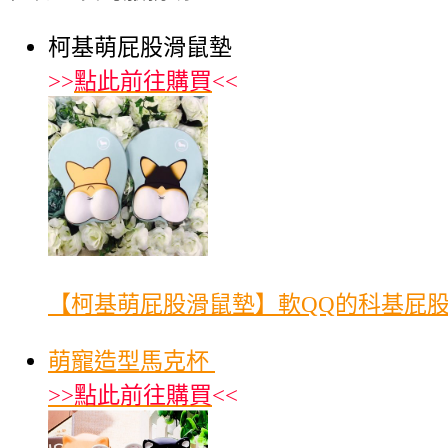
柯基萌屁股滑鼠墊
>>
點此前往購買
<<
【柯基萌屁股滑鼠墊】軟QQ的科基屁股
萌寵造型馬克杯
>>
點此前往購買
<<