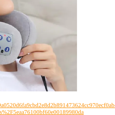
c2b99a0520d6fa9cbd2e8d2b891473624cc970ecf0
ts%2F5eaa76100bf60e00189980da