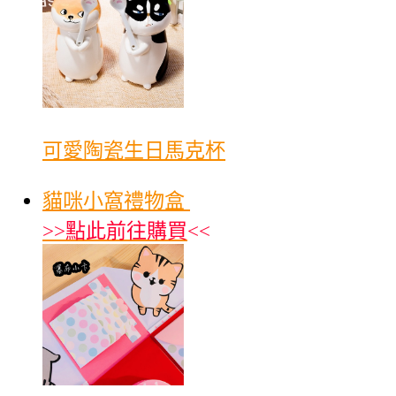
可愛陶瓷生日馬克杯
貓咪小窩禮物盒
>>
點此前往購買
<<