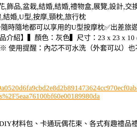
,花,飾品,盆栽,結婚,結婚,禮物盒,展覽,設計
,結婚,U型,按摩,頸枕,旅行枕
縛～隨時隨地都可以享用的U型按摩枕✅出差旅
】▍顏色：灰色▍尺寸：23 x 23 x 10 
Ah)※ 使用提醒：內芯不可水洗（外套可以
c2b99a0520d6fa9cbd2e8d2b891473624cc970ecf0
ts%2F5eaa76100bf60e00189980da
DIY材料包、卡通玩偶花束、各式有趣禮品