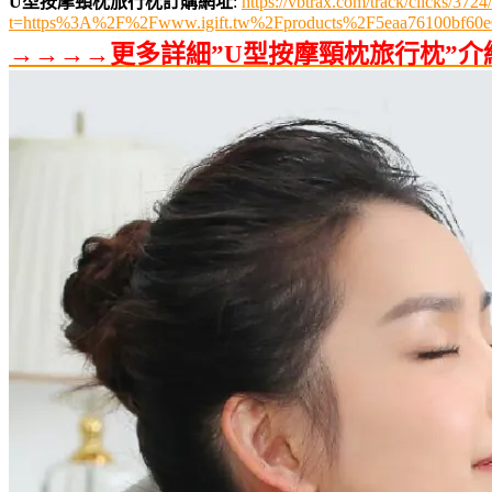
U型按摩頸枕旅行枕訂購網址
:
https://vbtrax.com/track/clicks/
t=https%3A%2F%2Fwww.igift.tw%2Fproducts%2F5eaa76100bf60e
→→→→更多詳細”U型按摩頸枕旅行枕”介