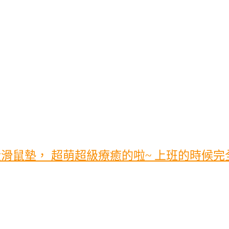
滑鼠墊， 超萌超級療癒的啦~ 上班的時候完