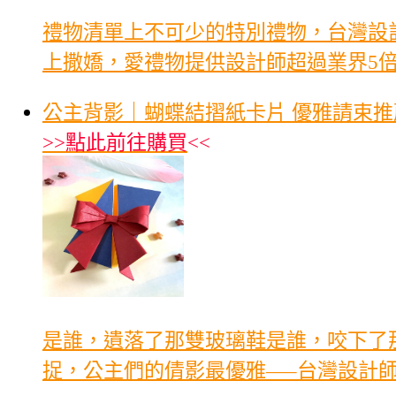
禮物清單上不可少的特別禮物，台灣設
上撒嬌，愛禮物提供設計師超過業界5
公主背影｜蝴蝶結摺紙卡片 優雅請束推
>>
點此前往購買
<<
是誰，遺落了那雙玻璃鞋是誰，咬下了
捉，公主們的倩影最優雅—–台灣設計