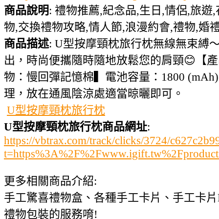
商品說明
: 禮物推薦,紀念品,生日,情侶,旅遊
物,交換禮物攻略,情人節,浪漫約會,禮物,婚禮
商品描述
: U型按摩頸枕旅行枕無線無束
出，時尚便攜隨時隨地放鬆您的肩頸😊【產品介紹
物：慢回彈記憶棉▍電池容量：1800 (m
理，放在通風陰涼處適當晾曬即可。
U型按摩頸枕旅行枕
U型按摩頸枕旅行枕商品網址
:
https://vbtrax.com/track/clicks/3724/c627
t=https%3A%2F%2Fwww.igift.tw%2Fproduc
更多相關商品介紹:
手工驚喜禮物盒、各種手工卡片、手工卡片
禮物包裝的服務唷!