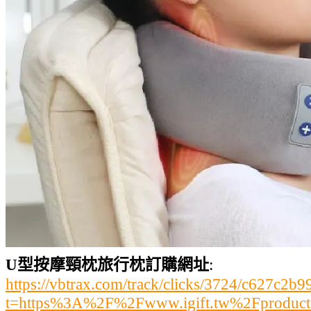
U型按摩頸枕旅行枕訂購網址
:
https://vbtrax.com/track/clicks/3724/c627
t=https%3A%2F%2Fwww.igift.tw%2Fproduc