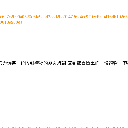
3724/c627c2b99a0520d6fa9cbd2e8d2b891473624cc970ecf0ab416db1026
00189980da
努力讓每一位收到禮物的朋友,都能感到驚喜簡單的一份禮物，帶