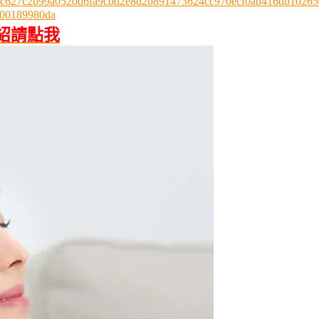
3724/c627c2b99a0520d6fa9cbd2e8d2b891473624cc970ecf0ab416db1026
00189980da
紹請點我