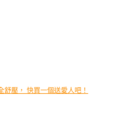
全舒壓， 快買一個送愛人吧！