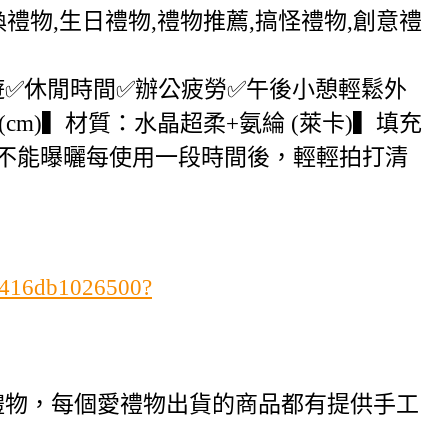
,交換禮物,生日禮物,禮物推薦,搞怪禮物,創意禮
遊✅休閒時間✅辦公疲勞✅午後小憩輕鬆外
(cm)▍材質：水晶超柔+氨綸 (萊卡)▍填充
）也不能曝曬每使用一段時間後，輕輕拍打清
ab416db1026500?
禮物，每個愛禮物出貨的商品都有提供手工