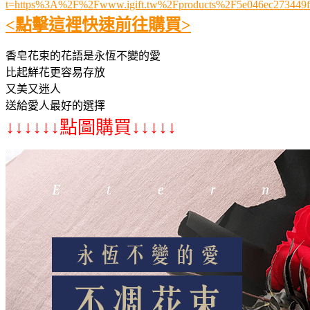
t=https%3A%2F%2Fwww.igift.tw%2Fproducts%2F5e046ec273449f
<點擊這裡快速前往購買>
香皂花束的花語是永恆不變的愛
比起鮮花更容易存放
又美又迷人
送給愛人最好的選擇
↓↓↓↓↓↓點圖購買↓↓↓↓↓