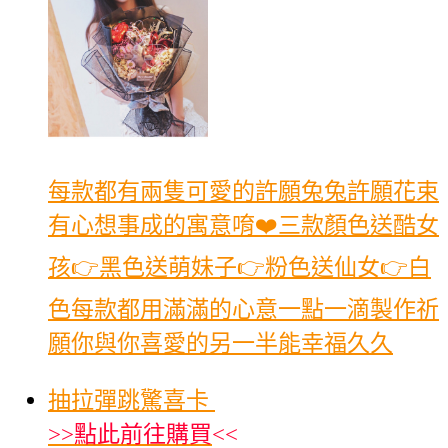
每款都有兩隻可愛的許願兔兔許願花束
有心想事成的寓意唷❤️三款顏色送酷女
孩👉黑色送萌妹子👉粉色送仙女👉白
色每款都用滿滿的心意一點一滴製作祈
願你與你喜愛的另一半能幸福久久
抽拉彈跳驚喜卡
>>
點此前往購買
<<