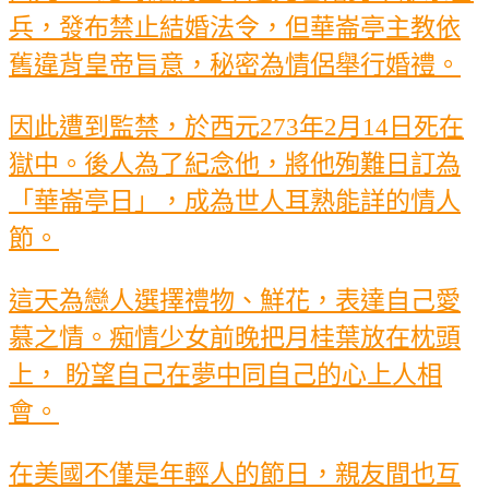
兵，發布禁止結婚法令，但華崙亭主教依
舊違背皇帝旨意，秘密為情侶舉行婚禮。
因此遭到監禁，於西元273年2月14日死在
獄中。後人為了紀念他，將他殉難日訂為
「華崙亭日」，成為世人耳熟能詳的情人
節。
這天為戀人選擇禮物、鮮花，表達自己愛
慕之情。痴情少女前晚把月桂葉放在枕頭
上， 盼望自己在夢中同自己的心上人相
會。
在美國不僅是年輕人的節日，親友間也互