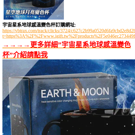
宇宙星系地球感溫變色杯訂購網址
:
https://vbtrax.com/track/clicks/3724/c627c2b99a0520d6fa9cbd2e
t=https%3A%2F%2Fwww.igift.tw%2Fproducts%2F5e046ec273449f
→→→→更多詳細”宇宙星系地球感溫變色
杯”介紹請點我