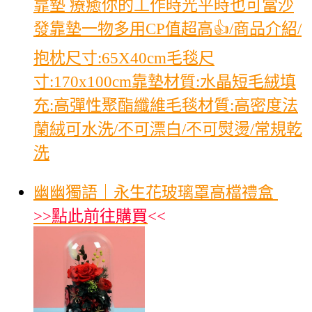
靠墊 療癒你的工作時光平時也可當沙
發靠墊一物多用CP值超高👍/商品介紹/
抱枕尺寸:65X40cm毛毯尺
寸:170x100cm靠墊材質:水晶短毛絨填
充:高彈性聚酯纖維毛毯材質:高密度法
蘭絨可水洗/不可漂白/不可熨燙/常規乾
洗
幽幽獨語｜永生花玻璃罩高檔禮盒
>>
點此前往購買
<<