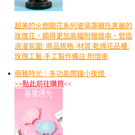
超美的火樹銀花系列玻璃罩襯托美麗的
玫瑰花，顯得更加高檔附贈燈串，營造
浪漫氛圍/ 商品規格 /材質:乾燥花品種:
玫瑰工藝:手工製作備註:附燈串
萌豬時光｜多功能鬧鐘小夜燈
>>
點此前往購買
<<