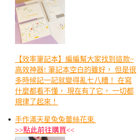
【效率筆記本】編編幫大家找到這款~
高效神器! 筆記本空白的雖好， 但是很
多時候記一記就變得亂七八糟！ 在寫
什麼都看不懂， 現在有了它， 一切都
規律了起來！
手作滿天星兔兔蕾絲花束
>>
點此前往購買
<<