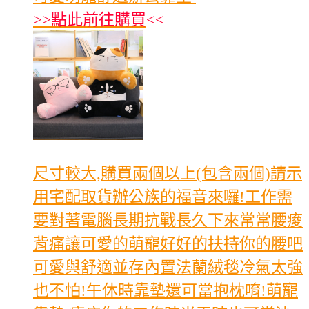
>>
點此前往購買
<<
尺寸較大,購買兩個以上(包含兩個)請示
用宅配取貨辦公族的福音來囉!工作需
要對著電腦長期抗戰長久下來常常腰痠
背痛讓可愛的萌寵好好的扶持你的腰吧
可愛與舒適並存內置法蘭絨毯冷氣太強
也不怕!午休時靠墊還可當抱枕唷!萌寵