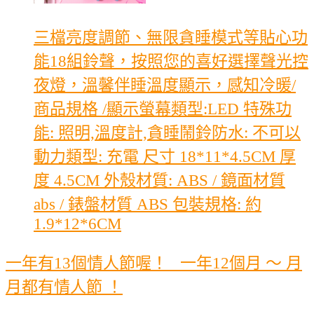
三檔亮度調節、無限貪睡模式等貼心功
能18組鈴聲，按照您的喜好選擇聲光控
夜燈，溫馨伴睡溫度顯示，感知冷暖/
商品規格 /顯示螢幕類型:LED 特殊功
能: 照明,溫度計,貪睡鬧鈴防水: 不可以
動力類型: 充電 尺寸 18*11*4.5CM 厚
度 4.5CM 外殼材質: ABS / 鏡面材質
abs / 錶盤材質 ABS 包裝規格: 約
1.9*12*6CM
一年有13個情人節喔！ 一年12個月 ～ 月
月都有情人節 ！