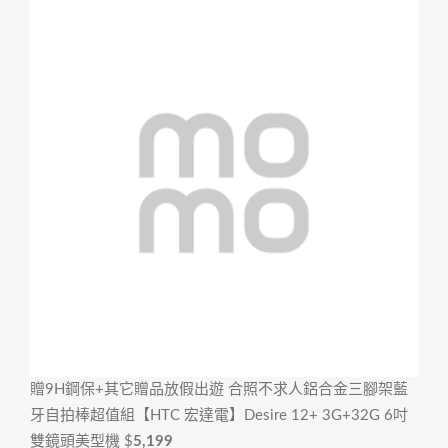
贈9H鋼保+其它贈品放假出遊 合照不求人
鋁合金三腳架藍
牙自拍棒超值組【HTC 宏達電】Desire 12+ 3G+32G 6吋
雙鏡頭美型機
$
5,199