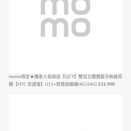
momo限定★獨家人氣組
送【QCY】雙耳立體聲藍牙無線耳
機【HTC 宏達電】U11+智慧旗艦機(4G/64G)
$
12,900