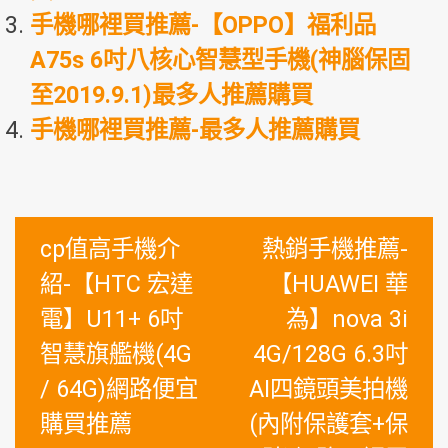
手機哪裡買推薦-【OPPO】福利品
A75s 6吋八核心智慧型手機(神腦保固
至2019.9.1)最多人推薦購買
手機哪裡買推薦-最多人推薦購買
文
cp值高手機介
熱銷手機推薦-
章
紹-【HTC 宏達
【HUAWEI 華
導
電】U11+ 6吋
為】nova 3i
覽
智慧旗艦機(4G
4G/128G 6.3吋
/ 64G)網路便宜
AI四鏡頭美拍機
購買推薦
(內附保護套+保