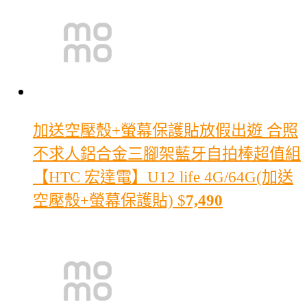
加送空壓殼+螢幕保護貼放假出遊 合照
不求人
鋁合金三腳架藍牙自拍棒超值組
【HTC 宏達電】U12 life 4G/64G(加送
空壓殼+螢幕保護貼)
$
7,490