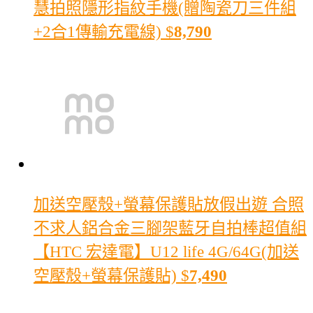
慧拍照隱形指紋手機(贈陶瓷刀三件組
+2合1傳輸充電線)
$
8,790
加送空壓殼+螢幕保護貼放假出遊 合照
不求人
鋁合金三腳架藍牙自拍棒超值組
【HTC 宏達電】U12 life 4G/64G(加送
空壓殼+螢幕保護貼)
$
7,490