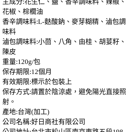
主成分:花生仁、鹽、香辛調味料、辣椒、
花椒、棕櫚油
香辛調味料:L-麩酸鈉、麥芽糊精、滷包調
味料
滷包調味料:小茴、八角、由桂、胡荽籽、
陳皮
重量:120g/包
保存期限:12個月
有效期限:標示於包裝上
保存方式:請置於陰涼處，避免陽光直接照
射。
產地:台灣(加工)
公司名稱:好日商社有限公司
公司地址:台北市松山區南京東路五段198