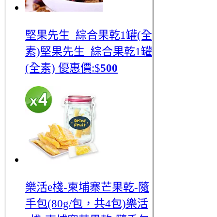
堅果先生_綜合果乾1罐(全
素)
堅果先生_綜合果乾1罐
(全素)
優惠價:$
500
樂活e棧-柬埔寨芒果乾-隨
手包(80g/包，共4包)
樂活