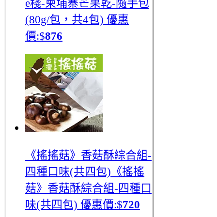
e棧-柬埔寨芒果乾-隨手包
(80g/包，共4包)
優惠
價:$
876
《搖搖菇》香菇酥綜合組-
四種口味(共四包)
《搖搖
菇》香菇酥綜合組-四種口
味(共四包)
優惠價:$
720