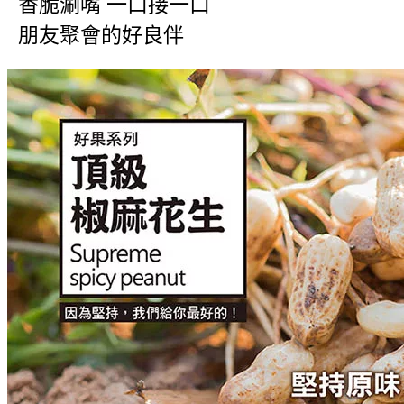
香脆涮嘴 一口接一口
朋友聚會的好良伴