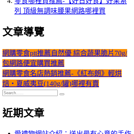
零食哪裡買推薦-【好日好食】好果系
列 頂級無調味腰果網路哪裡買
文章導覽
網購零食ptt推薦自然優 綜合蔬果脆片70g/
包網路便宜購買推薦
網購零食名店熱銷推薦-《紅布朗》輕烘
焙‧夏威夷豆(140g/罐)哪裡有賣
近期文章
愛禮物網站介紹：送出最有心意的手作