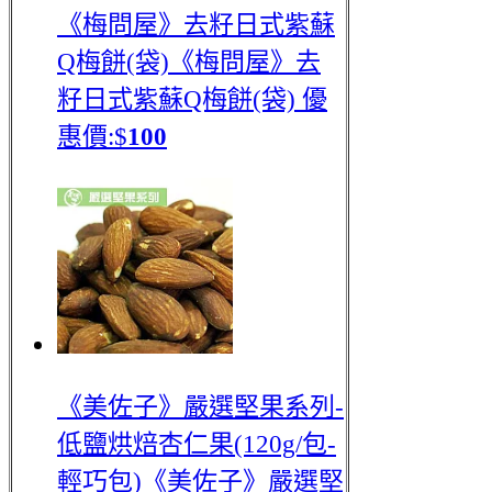
《梅問屋》去籽日式紫蘇
Q梅餅(袋)
《梅問屋》去
籽日式紫蘇Q梅餅(袋)
優
惠價:$
100
《美佐子》嚴選堅果系列-
低鹽烘焙杏仁果(120g/包-
輕巧包)
《美佐子》嚴選堅