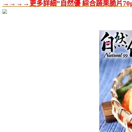
→→→→更多詳細”自然優 綜合蔬果脆片70