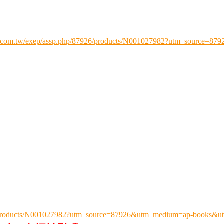
s.com.tw/exep/assp.php/87926/products/N001027982?utm_source=8
26/products/N001027982?utm_source=87926&utm_medium=ap-books&