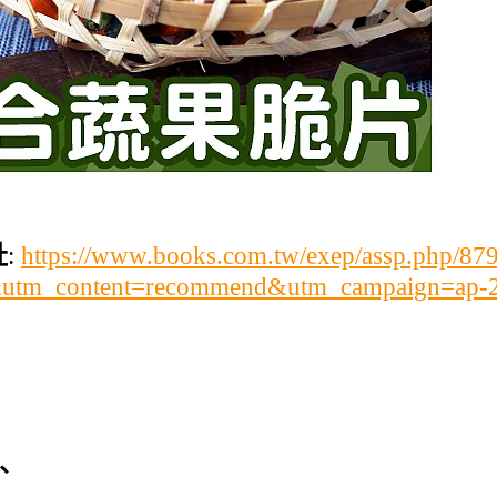
址
:
https://www.books.com.tw/exep/assp.php/8
utm_content=recommend&utm_campaign=ap-
、