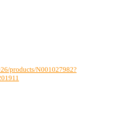
7926/products/N001027982?
201911