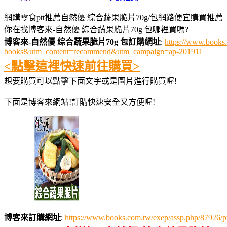
網購零食ptt推薦自然優 綜合蔬果脆片70g/包網路便宜購買推薦
你在找博客來-自然優 綜合蔬果脆片70g 包哪裡買嗎?
博客來-自然優 綜合蔬果脆片70g 包訂購網址
:
https://www.book
books&utm_content=recommend&utm_campaign=ap-201911
<點擊這裡快速前往購買>
想要購買可以點擊下面文字或是圖片進行購買喔!
下面是博客來網站!訂購快速安全又方便喔!
博客來訂購網址
:
https://www.books.com.tw/exep/assp.php/879