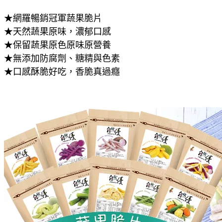
★網羅暢銷冠軍蔬果脆片
★天然蔬果原味，濃郁口感
★保留蔬果原色原味原營養
★無添加防腐劑、糖精與色素
★口感酥脆好吃，香脆真過癮