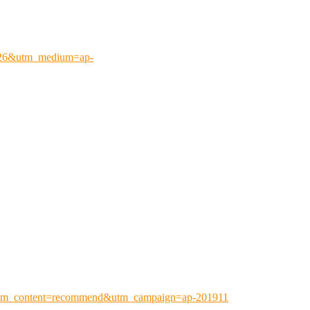
7926&utm_medium=ap-
utm_content=recommend&utm_campaign=ap-201911