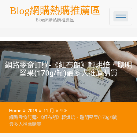
Skip
Blog網購熱購推薦區
to
content
Blog網購熱購推薦區
網路零食訂購-《紅布朗》輕烘焙．聰明
堅果(170g/罐)最多人推薦購買
Home
2019
11 月
9
網路零食訂購-《紅布朗》輕烘焙．聰明堅果(170g/罐)
最多人推薦購買