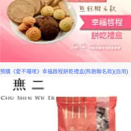
預購《愛不囉嗦》幸福啟程餅乾禮盒(熊飽聯名款)(自用)