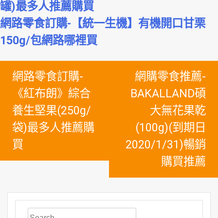
罐)最多人推薦購買
網路零食訂購-【統一生機】有機開口甘栗
150g/包網路哪裡買
文
網路零食訂購-
網購零食推薦-
章
《紅布朗》綜合
BAKALLAND碩
導
養生堅果(250g/
大無花果乾
覽
袋)最多人推薦購
(100g)(到期日
買
2020/1/31)暢銷
購買推薦