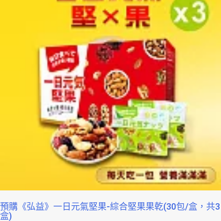
預購《弘益》一日元氣堅果-綜合堅果果乾(30包/盒，共3
盒)