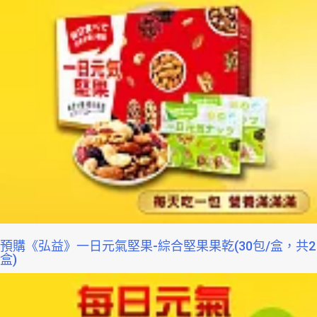
預購《弘益》一日元氣堅果-綜合堅果果乾(30包/盒，共2
盒)