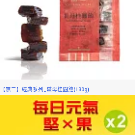
【無二】經典系列_薑母桂圓飴(130g)