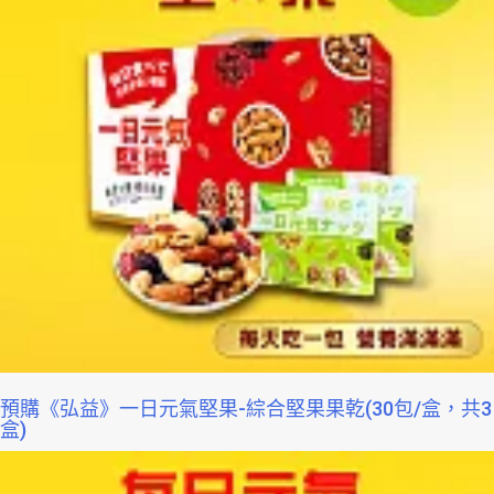
預購《弘益》一日元氣堅果-綜合堅果果乾(30包/盒，共3
盒)