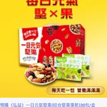
預購《弘益》一日元氣堅果(綜合堅果果乾)30包/盒