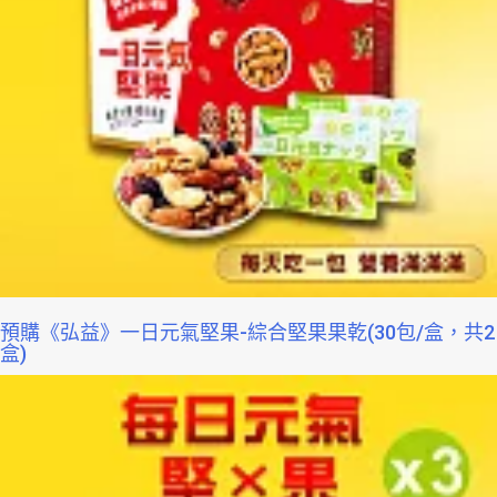
預購《弘益》一日元氣堅果-綜合堅果果乾(30包/盒，共2
盒)