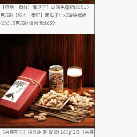
【築地一番鮮】南瓜子仁x2罐免運組(235±5
克/罐)
【築地一番鮮】南瓜子仁x2罐免運組
(235±5克/罐)
優惠價:$
659
《喜笑花生》禮盒組 (附提袋) 160g*2盒
《喜笑