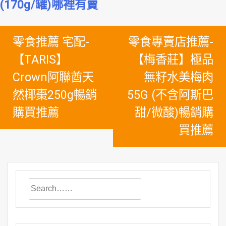
(170g/罐)哪裡有賣
文
零食推薦 宅配-
零食專賣店推薦-
章
【TARIS】
【梅香莊】極品
導
Crown阿聯酋天
無籽水美梅肉
覽
然椰棗250g暢銷
55G (不含阿斯巴
購買推薦
甜/微酸)暢銷購
買推薦