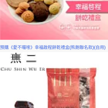
預購《愛不囉嗦》幸福啟程餅乾禮盒(熊飽聯名款)(自用)