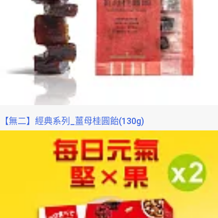
【無二】經典系列_薑母桂圓飴(130g)