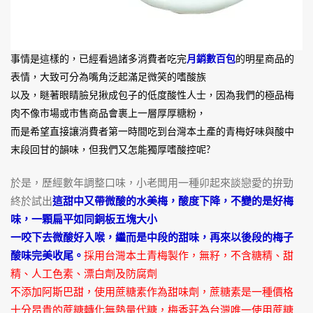
事情是這樣的，已經看過諸多消費者吃完
月銷數百包
的明星商品的
表情，大致可分為嘴角泛起滿足微笑的嗜酸族
以及，瞇著眼睛臉兒揪成包子的低度酸性人士，因為我們的極品梅
肉不像市場或市售商品會裹上一層厚厚糖粉，
而是希望直接讓消費者第一時間吃到台灣本土產的青梅好味與酸中
末段回甘的韻味，但我們又怎能獨厚嗜酸控呢?
於是，歷經數年調整口味，小老闆用一種卯起來談戀愛的拚勁
終於試出
這甜中又帶微酸的水美梅，酸度下降，不變的是好梅
味，一顆扁平如同銅板五塊大小
一咬下去微酸好入喉，繼而是中段的甜味，再來以後段的梅子
酸味完美收尾。
採用台灣本土青梅製作，無籽，不含糖精、甜
精、人工色素、漂白劑及防腐劑
不添加阿斯巴甜，使用蔗糖素作為甜味劑，蔗糖素是一種價格
十分昂貴的蔗糖轉化無熱量代糖，梅香莊為台灣唯一使用蔗糖