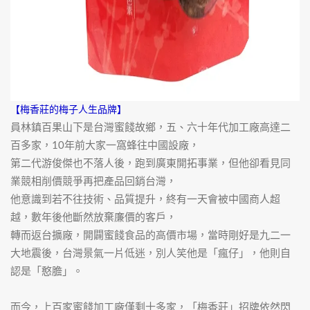
【梅香莊的梅子人生品牌】
員林鎮百果山下是台灣蜜餞故鄉，五、六十年代加工廠高達二
百多家，10年前大家一窩蜂往中國設廠，
第二代游俊傑也不落人後，跑到廣東開拓事業，但他卻看見同
業競相削價競爭再把產品回銷台灣，
他意識到若不往技術、品質提升，終有一天會被中國商人超
越，數年後他斷然放棄廉價的客戶，
轉而返台擴廠，開闢蜜餞食品的高價市場，當時剛好是九二一
大地震後，台灣景氣一片低迷，別人笑他是「瘋仔」，他則自
認是「憨膽」。
而今，上百家蜜餞加工廠僅剩十多家，「梅香莊」招牌依然閃