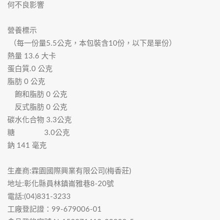
何不良影響
營養標示
（每一份量5.5公克，本包裝含10份，以下是單份）
熱量 13.6 大卡
蛋白質.0 公克
脂肪 0 公克
飽和脂肪 0 公克
反式脂肪 0 公克
碳水化合物 3.3公克
糖 3.0公克
鈉 141 毫克
生產商:霖園國際興業有限公司(梅香莊)
地址:彰化縣員林鎮崙雅巷8-20號
電話:(04)831-3233
工廠登記證：99-679006-01