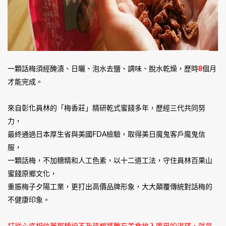
一顆話梅須經醃漬、日曬、泡水去鹽、調味、脫水乾燥，歷時
8
個月
才能完成。
來自彰化員林的「梅香莊」精研乾式蜜餞多年，歷經三代共同努
力，
最終通過日本厚生省與美國FDA檢驗，取得美日魔鬼客戶魔鬼信
服，
一顆話梅，不加糖精和人工色素，以十二道工法，守住員林百果山
蜜餞原鄉文化，
重振梅子夕陽工業，更打出高價品牌形象，大大顛覆傳統對話梅的
不健康印象。