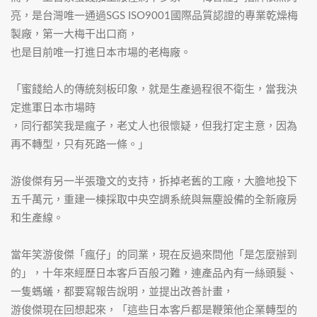
亮，是台灣唯一通過SGS ISO9001國際品質認證的專業乾燥梅
製廠，第一大梅干出口商，
也是目前唯一打進日本市場的老梅廠。
「蜜餞給人的傳統刻板印象，就是生產過程很不衛生，當我決
定進軍日本市場時
，同行都笑我是瘋子，老丈人也很懷疑，但我打定主意，因為
再不轉型，只有死路一條。」
游俊傑有另一半張瓊文的支持，拆掉老舊的工廠，大膽地投下
五千萬元，重建一棟採取中央空調系統與無塵設備的全新廠房
和生產線。
當年笑游俊傑「瘋仔」的同業，現在反過來問他「是怎麼辦到
的」，十年來經歷日本客戶百般刁難，連產品內有一絲頭髮、
一隻螞蟻，都要寫報告說明，並提出改善計畫，
游俊傑現在回想起來，「這些日本客戶都是鞭策他企業轉型的