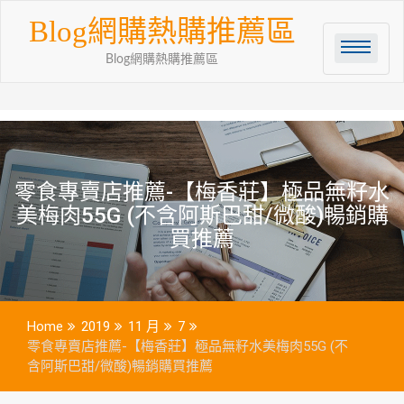
Skip
Blog網購熱購推薦區
to
content
Blog網購熱購推薦區
零食專賣店推薦-【梅香莊】極品無籽水
美梅肉55G (不含阿斯巴甜/微酸)暢銷購
買推薦
Home
2019
11 月
7
零食專賣店推薦-【梅香莊】極品無籽水美梅肉55G (不
含阿斯巴甜/微酸)暢銷購買推薦