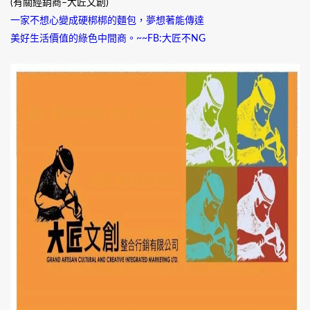
(有關經銷商–大匠文創)
一家不想心變成硬梆梆的麵包，夢想著能傳達
美好生活價值的綠色中間商。~~FB:大匠不NG