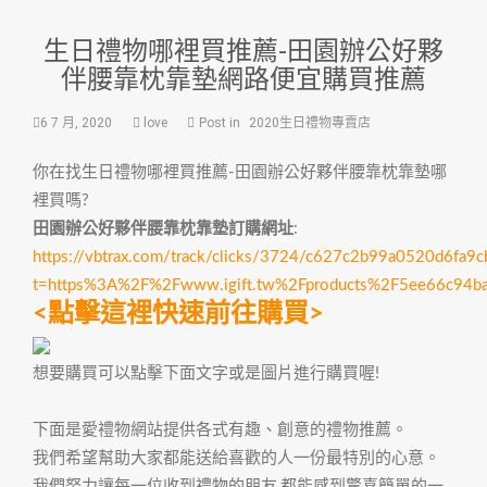
生日禮物哪裡買推薦-田園辦公好夥
伴腰靠枕靠墊網路便宜購買推薦
6 7 月, 2020
love
Post in
2020生日禮物專賣店
你在找生日禮物哪裡買推薦-田園辦公好夥伴腰靠枕靠墊哪
裡買嗎?
田園辦公好夥伴腰靠枕靠墊訂購網址
:
https://vbtrax.com/track/clicks/3724/c627c2b99a0520d6
t=https%3A%2F%2Fwww.igift.tw%2Fproducts%2F5ee66c94b
<點擊這裡快速前往購買>
想要購買可以點擊下面文字或是圖片進行購買喔!
下面是愛禮物網站提供各式有趣、創意的禮物推薦。
我們希望幫助大家都能送給喜歡的人一份最特別的心意。
我們努力讓每一位收到禮物的朋友,都能感到驚喜簡單的一