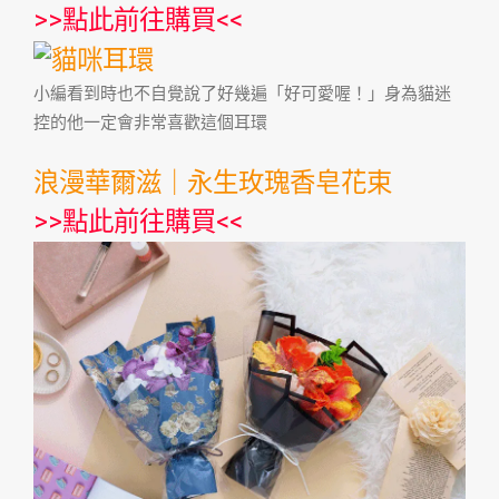
>>
點此前往購買
<<
‪小編看到時也不自覺說了好幾遍「好可愛喔！」身為貓迷
控的他一定會非常喜歡這個耳環
浪漫華爾滋｜永生玫瑰香皂花束
>>
點此前往購買
<<