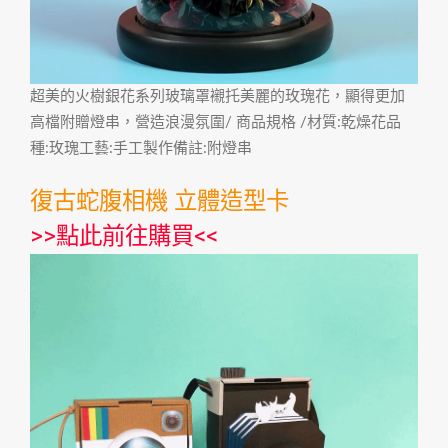
超美的火樹銀花系列玻璃罩襯托美麗的玫瑰花，顯得更加
高檔附贈燈串，營造浪漫氛圍/ 商品規格 /材質:乾燥花品
種:玫瑰工藝:手工製作備註:附燈串
復古蛇腹相機 立體造型卡
>>
點此前往購買
<<