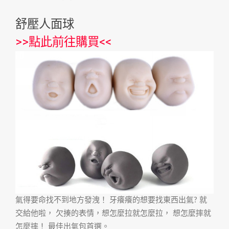
舒壓人面球
>>
點此前往購買
<<
氣得要命找不到地方發洩！ 牙癢癢的想要找東西出氣? 就
交給他啦， 欠揍的表情，想怎麼拉就怎麼拉， 想怎麼摔就
怎麼摔！ 最佳出氣包首選。