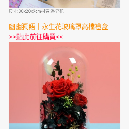
尺寸:30x20x9cm材質:香皂花
幽幽獨語｜永生花玻璃罩高檔禮盒
>>
點此前往購買
<<