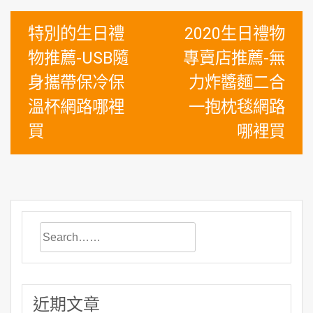
文
特別的生日禮
2020生日禮物
章
物推薦-USB隨
專賣店推薦-無
導
身攜帶保冷保
力炸醬麵二合
覽
溫杯網路哪裡
一抱枕毯網路
買
哪裡買
近期文章