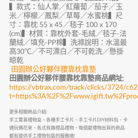
▍款式：仙人掌／紅蘿蔔／茄子／玉
米／檸檬／鳳梨／草莓／水蜜桃▍尺
寸：靠枕 55 x 45／毯子 100 x 170
(cm)▍材質：靠枕外套-毛絨／毯子-法
蘭絨／填充-PP棉▍洗滌說明：水溫最
高30℃／不可漂白／不可乾洗／懸掛
晾乾
田園辦公好夥伴腰靠枕靠墊
田園辦公好夥伴腰靠枕靠墊商品網址
:
https://vbtrax.com/track/clicks/372
t=https%3A%2F%2Fwww.igift.tw%2Fpro
更多相關商品介紹:
手工驚喜禮物盒、各種手工卡片、手工卡片DIY材料包、卡
通玩偶花束、各式有趣禮品禮物，每個愛禮物出貨的商品
都有提供手工禮物包裝的服務唷!