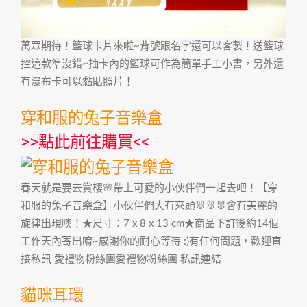
萬眾期待！籃球卡片來啦~背號跟名字還可以客製！送籃球
控這款準沒錯~抽卡內的籃球可作為簡單手工小書，另外還
有瀑布卡可以黏貼照片！
穿和服的兔子音樂盒
>>
點此前往購買
<<
春天就是要去賞櫻🌸帶上可愛的小伙伴們一起去吧！【穿
和服的兔子音樂盒】小伙伴們大有來頭🐰🐰🐰會有美麗的
旋律出現噢！★尺寸：7 x 8 x 13 cm★商品下訂後約14個
工作天內寄出唷~感謝你的耐心等待 :)有任何問題，歡迎直
接私訊 愛禮物粉絲團愛禮物粉絲團 私訊連結
貓咪耳環