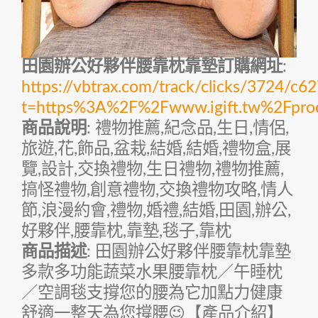
田園辦公好夥伴腰靠枕靠墊訂購網址
:
https://vbtrax.com/track/clicks/372
t=https%3A%2F%2Fwww.igift.tw%2Fpro
商品說明
: 禮物推薦,紀念品,生日,情侶,
旅遊,花,飾品,盆栽,結婚,結婚,禮物盒,展
覽,設計,交換禮物,生日禮物,禮物推薦,
搞怪禮物,創意禮物,交換禮物攻略,情人
節,浪漫約會,禮物,婚禮,結婚,田園,辦公,
好夥伴,腰靠枕,靠墊,毯子,靠枕
商品描述
: 田園辦公好夥伴腰靠枕靠墊
多款多功能蔬菜水果腰靠枕／午睡枕
／空調毯支撐您的腰為它加點力健康
舒適一整天為您撐腰😉【產品介紹】