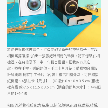
將過去與現代做結合，打造夢幻又新奇的神祕盒子。拿起
相機喀擦喀擦~拍出一張張紀錄回憶的珍寶。將回憶裝在相
機裡、在背後寫下一字一句甜言蜜語。把我的心與它一
起，捧在手裡、送給的你。手工卡片介紹：愛禮物台灣設
計師獨創 獨家手工卡片【內容】復古相機外盒、可伸縮摺
紙機關、4張抽卡【尺寸】：(IG 款)10 x 10 x 3.5 cm (相機
裡有貓 款)9.5 x 11.5 x 3.5 cm【適合的照片大小】：4×6照
片的1/4(4張
相關詞:禮物推薦,紀念品,生日,情侶,旅遊,花,飾品,盆栽,結婚,