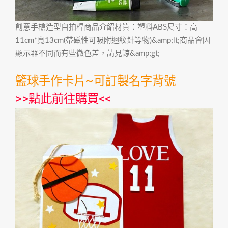
創意手槍造型自拍桿商品介紹材質：塑料ABS尺寸：高
11cm*寬13cm(帶磁性可吸附迴紋針等物)&amp;lt;商品會因
顯示器不同而有些微色差，請見諒&amp;gt;
籃球手作卡片~可訂製名字背號
>>
點此前往購買
<<