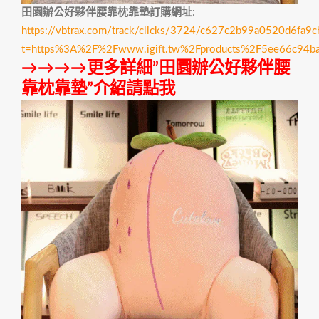
田園辦公好夥伴腰靠枕靠墊訂購網址
:
https://vbtrax.com/track/clicks/3724/c627c2b99a0520d6
t=https%3A%2F%2Fwww.igift.tw%2Fproducts%2F5ee66c94b
→→→→更多詳細”田園辦公好夥伴腰
靠枕靠墊”介紹請點我