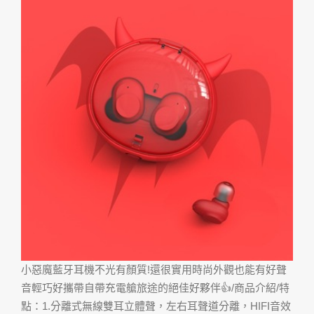
小惡魔藍牙耳機不光有顏質!還很實用時尚外觀也能有好聲
音輕巧好攜帶自帶充電艙旅途的絕佳好夥伴👍/商品介紹/特
點：1.分離式無線雙耳立體聲，左右耳聲道分離，HIFI音效