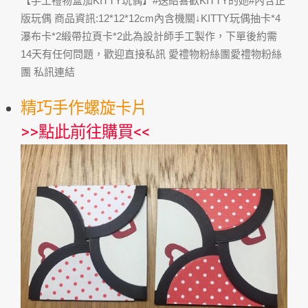
【手工禮物盒加KITTY玩偶】#送給喜歡KITTY的她#內含正
版玩偶 商品資訊:12*12*12cm內含機關↓KITTY玩偶抽卡*4
瀑布卡*2緞帶拉頁卡*2此為設計師手工製作，下單後約需
14天有任何問題，歡迎直接私訊 愛禮物粉絲團愛禮物粉絲
團 私訊連結
精巧手作螺旋卡片
>>
點此前往購買
<<