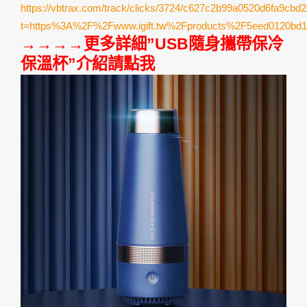
https://vbtrax.com/track/clicks/3724/c627c2b99a0520d6fa9c
t=https%3A%2F%2Fwww.igift.tw%2Fproducts%2F5eed0120bd1
→→→→更多詳細”USB隨身攜帶保冷
保溫杯”介紹請點我