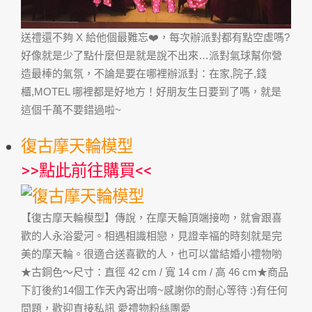
送禮還不夠 X 給他個最難忘❤️，每次辦派對都有點空虛嗎?
好像就是少了點什麼但是就是說不出來…派對氣球幫你營
造最棒的氣氛，不論是要在哪裡辦派對：在家,院子,錢
櫃,MOTEL 哪裡都是好地方！好朋友生日要到了嗎，就是
這個千萬不要錯過啦~
復古摩天輪模型
>>
點此前往購買
<<
【復古摩天輪模型】傳說，在摩天輪頂端接吻，就會跟喜
歡的人永浴愛河。相遇相識相戀，見證幸福的時刻就是完
美的摩天輪。很適合送喜歡的人，也可以當結婚小禮物喲
★古銅色～尺寸：直徑 42 cm / 寬 14 cm / 高 46 cm★商品
下訂後約14個工作天內寄出唷~感謝你的耐心等待 :)有任何
問題，歡迎直接私訊 愛禮物粉絲團愛