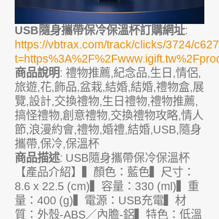
USB隨身攜帶保冷保溫杯訂購網址
:
https://vbtrax.com/track/clicks/372
t=https%3A%2F%2Fwww.igift.tw%2Fpr
商品說明
: 禮物推薦,紀念品,生日,情侶,
旅遊,花,飾品,盆栽,結婚,結婚,禮物盒,展
覽,設計,交換禮物,生日禮物,禮物推薦,
搞怪禮物,創意禮物,交換禮物攻略,情人
節,浪漫約會,禮物,婚禮,結婚,USB,隨身
攜帶,保冷,保溫杯
商品描述
: USB隨身攜帶保冷保溫杯
【產品介紹】▍顏色：藍色▍尺寸：
8.6 x 22.5 (cm)▍容量：330 (ml)▍重
量：400 (g)▍電源：USB充電▍材
質：外殼-ABS／內膽-鋁▍特色：低溫