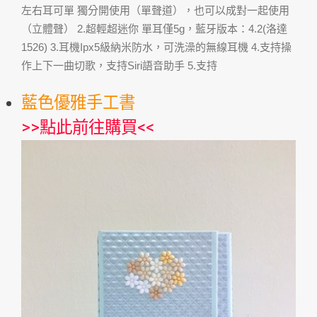
左右耳可單 獨分開使用（單聲道），也可以成對一起使用
（立體聲） 2.超輕超迷你 單耳僅5g，藍牙版本：4.2(洛達
1526) 3.耳機Ipx5級納米防水，可洗澡的無線耳機 4.支持操
作上下一曲切歌，支持Siri語音助手 5.支持
藍色優雅手工書
>>
點此前往購買
<<