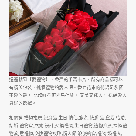
送禮就到【愛禮物】，免費的手寫卡片、所有商品都可以
有精美包裝，挑個禮物給愛人吧。香皂花束的花語是永恆
不變的愛， 比起鮮花更容易存放， 又美又迷人， 送給愛人
最好的選擇。
相關詞:禮物推薦,紀念品,生日,情侶,旅遊,花,飾品,盆栽,結婚,
結婚,禮物盒,展覽,設計,交換禮物,生日禮物,禮物推薦,搞怪禮
物,創意禮物,交換禮物攻略,情人節,浪漫約會,禮物,婚禮,結