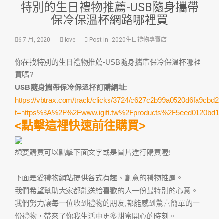
特別的生日禮物推薦-USB隨身攜帶
保冷保溫杯網路哪裡買
6 7 月, 2020
love
Post in
2020生日禮物專賣店
你在找特別的生日禮物推薦-USB隨身攜帶保冷保溫杯哪裡
買嗎?
USB隨身攜帶保冷保溫杯訂購網址
:
https://vbtrax.com/track/clicks/3724/c627c2b99a0520d6fa9c
t=https%3A%2F%2Fwww.igift.tw%2Fproducts%2F5eed0120bd1
<點擊這裡快速前往購買>
想要購買可以點擊下面文字或是圖片進行購買喔!
下面是愛禮物網站提供各式有趣、創意的禮物推薦。
我們希望幫助大家都能送給喜歡的人一份最特別的心意。
我們努力讓每一位收到禮物的朋友,都能感到驚喜簡單的一
份禮物，帶來了你我生活中更多甜蜜開心的時刻。